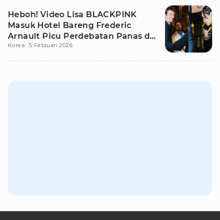
Heboh! Video Lisa BLACKPINK
Masuk Hotel Bareng Frederic
Arnault Picu Perdebatan Panas di
Korea
5 Februari 2026
Medsos