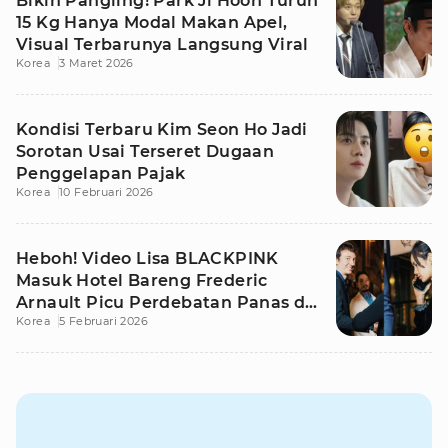
Bikin Pangling! Park Ji Hoon Turun
15 Kg Hanya Modal Makan Apel,
Visual Terbarunya Langsung Viral
Korea
3 Maret 2026
Kondisi Terbaru Kim Seon Ho Jadi
Sorotan Usai Terseret Dugaan
Penggelapan Pajak
Korea
10 Februari 2026
Heboh! Video Lisa BLACKPINK
Masuk Hotel Bareng Frederic
Arnault Picu Perdebatan Panas di
Korea
5 Februari 2026
Medsos