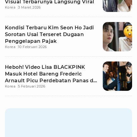
Visual Terbarunya Langsung Viral
Korea
3 Maret 2026
Kondisi Terbaru Kim Seon Ho Jadi
Sorotan Usai Terseret Dugaan
Penggelapan Pajak
Korea
10 Februari 2026
Heboh! Video Lisa BLACKPINK
Masuk Hotel Bareng Frederic
Arnault Picu Perdebatan Panas di
Korea
5 Februari 2026
Medsos