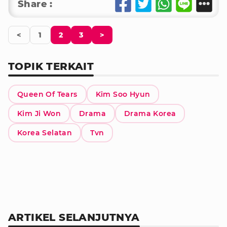
Share :
<
1
2
3
>
TOPIK TERKAIT
Queen Of Tears
Kim Soo Hyun
Kim Ji Won
Drama
Drama Korea
Korea Selatan
Tvn
ARTIKEL SELANJUTNYA