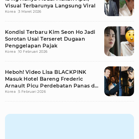
Visual Terbarunya Langsung Viral
Korea
3 Maret 2026
Kondisi Terbaru Kim Seon Ho Jadi
Sorotan Usai Terseret Dugaan
Penggelapan Pajak
Korea
10 Februari 2026
Heboh! Video Lisa BLACKPINK
Masuk Hotel Bareng Frederic
Arnault Picu Perdebatan Panas di
Korea
5 Februari 2026
Medsos