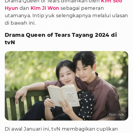
Drama Queen of Tears dimainkan oleh
Kim Soo
Hyun
dan
Kim Ji Won
sebagai pemeran
utamanya. Intip yuk selengkapnya melalui ulasan
di bawah ini.
Drama Queen of Tears Tayang 2024 di
tvN
Foto : tvN
Di awal Januari ini, tvN membagikan cuplikan