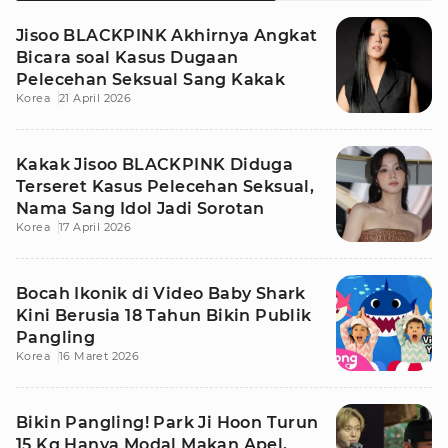
Jisoo BLACKPINK Akhirnya Angkat
Bicara soal Kasus Dugaan
Pelecehan Seksual Sang Kakak
Korea
21 April 2026
Kakak Jisoo BLACKPINK Diduga
Terseret Kasus Pelecehan Seksual,
Nama Sang Idol Jadi Sorotan
Korea
17 April 2026
Bocah Ikonik di Video Baby Shark
Kini Berusia 18 Tahun Bikin Publik
Pangling
Korea
16 Maret 2026
Bikin Pangling! Park Ji Hoon Turun
15 Kg Hanya Modal Makan Apel,