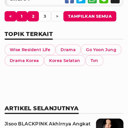
<
1
2
3
>
TAMPILKAN SEMUA
TOPIK TERKAIT
Wise Resident Life
Drama
Go Yoon Jung
Drama Korea
Korea Selatan
Tvn
ARTIKEL SELANJUTNYA
Jisoo BLACKPINK Akhirnya Angkat