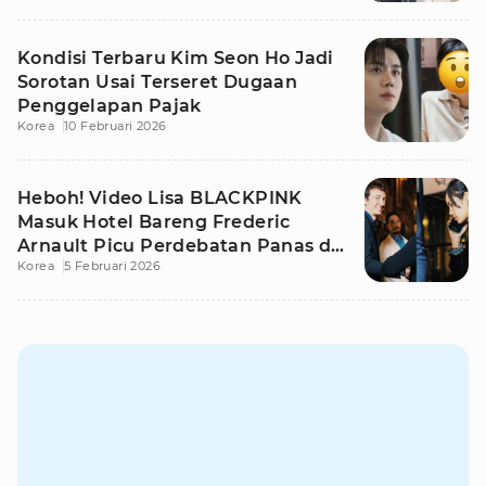
Kondisi Terbaru Kim Seon Ho Jadi
Sorotan Usai Terseret Dugaan
Penggelapan Pajak
Korea
10 Februari 2026
Heboh! Video Lisa BLACKPINK
Masuk Hotel Bareng Frederic
Arnault Picu Perdebatan Panas di
Korea
5 Februari 2026
Medsos