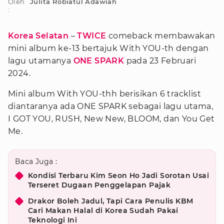
Oleh
Julita Robiatul Adawiah
:
Korea Selatan
–
TWICE
comeback membawakan
mini album ke-13 bertajuk With YOU-th dengan
lagu utamanya
ONE SPARK
pada 23 Februari
2024.
Mini album With YOU-thh berisikan 6 tracklist
diantaranya ada ONE SPARK sebagai lagu utama,
I GOT YOU, RUSH, New New, BLOOM, dan You Get
Me.
Baca Juga :
Kondisi Terbaru Kim Seon Ho Jadi Sorotan Usai
Terseret Dugaan Penggelapan Pajak
Drakor Boleh Jadul, Tapi Cara Penulis KBM
Cari Makan Halal di Korea Sudah Pakai
Teknologi Ini