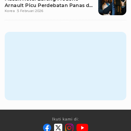
Arnault Picu Perdebatan Panas di
Korea
5 Februari 2026
Medsos
Ikuti kami di: