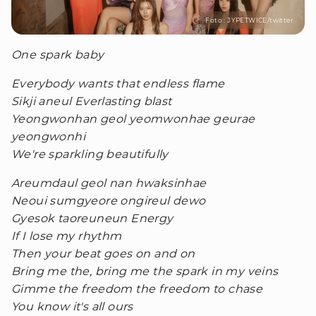
Foto : JYPETWICE/twitter
One spark baby
Everybody wants that endless flame
Sikji aneul Everlasting blast
Yeongwonhan geol yeomwonhae geurae
yeongwonhi
We're sparkling beautifully
Areumdaul geol nan hwaksinhae
Neoui sumgyeore ongireul dewo
Gyesok taoreuneun Energy
If I lose my rhythm
Then your beat goes on and on
Bring me the, bring me the spark in my veins
Gimme the freedom the freedom to chase
You know it's all ours