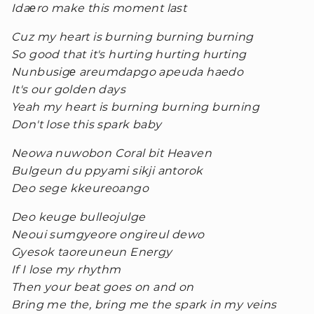
Idaеro make this moment last
Cuz my heart is burning burning burning
So good that it's hurting hurting hurting
Nunbusigе areumdapgo apeuda haedo
It's our golden days
Yeah my heart is burning burning burning
Don't lose this spark baby
Neowa nuwobon Coral bit Heaven
Bulgeun du ppyami sikji antorok
Deo sege kkeureoango
Deo keuge bulleojulge
Neoui sumgyeore ongireul dewo
Gyesok taoreuneun Energy
If I lose my rhythm
Then your beat goes on and on
Bring me the, bring me the spark in my veins