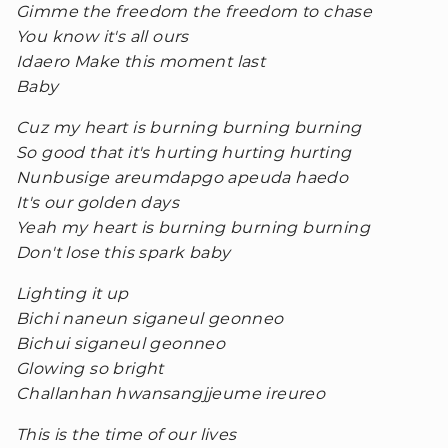
Gimme the freedom the freedom to chase
You know it's all ours
Idaero Make this moment last
Baby
Cuz my heart is burning burning burning
So good that it's hurting hurting hurting
Nunbusige areumdapgo apeuda haedo
It's our golden days
Yeah my heart is burning burning burning
Don't lose this spark baby
Lighting it up
Bichi naneun siganeul geonneo
Bichui siganeul geonneo
Glowing so bright
Challanhan hwansangjjeume ireureo
This is the time of our lives