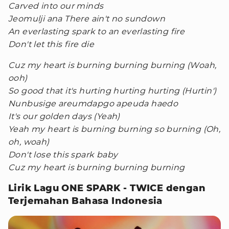
Carved into our minds
Jeomulji ana There ain't no sundown
An everlasting spark to an everlasting fire
Don't let this fire die
Cuz my heart is burning burning burning (Woah,
ooh)
So good that it's hurting hurting hurting (Hurtin')
Nunbusige areumdapgo apeuda haedo
It's our golden days (Yeah)
Yeah my heart is burning burning so burning (Oh,
oh, woah)
Don't lose this spark baby
Cuz my heart is burning burning burning
Lirik Lagu ONE SPARK - TWICE dengan
Terjemahan Bahasa Indonesia