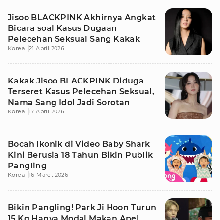
Jisoo BLACKPINK Akhirnya Angkat
Bicara soal Kasus Dugaan
Pelecehan Seksual Sang Kakak
Korea
21 April 2026
Kakak Jisoo BLACKPINK Diduga
Terseret Kasus Pelecehan Seksual,
Nama Sang Idol Jadi Sorotan
Korea
17 April 2026
Bocah Ikonik di Video Baby Shark
Kini Berusia 18 Tahun Bikin Publik
Pangling
Korea
16 Maret 2026
Bikin Pangling! Park Ji Hoon Turun
15 Kg Hanya Modal Makan Apel,