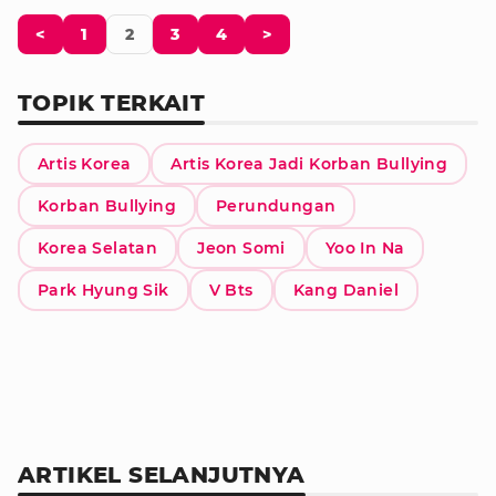
<
1
2
3
4
>
TOPIK TERKAIT
Artis Korea
Artis Korea Jadi Korban Bullying
Korban Bullying
Perundungan
Korea Selatan
Jeon Somi
Yoo In Na
Park Hyung Sik
V Bts
Kang Daniel
ARTIKEL SELANJUTNYA