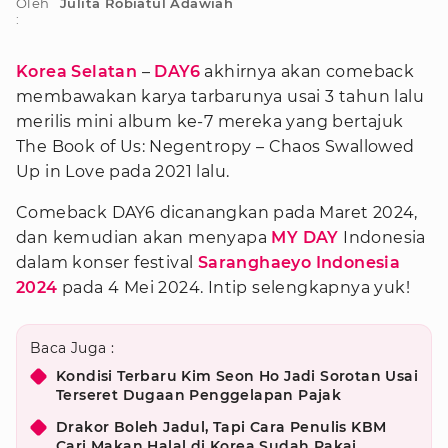
Oleh
Julita Robiatul Adawiah
:
Korea Selatan
–
DAY6
akhirnya akan comeback
membawakan karya tarbarunya usai 3 tahun lalu
merilis mini album ke-7 mereka yang bertajuk
The Book of Us: Negentropy – Chaos Swallowed
Up in Love pada 2021 lalu.
Comeback DAY6 dicanangkan pada Maret 2024,
dan kemudian akan menyapa
MY DAY
Indonesia
dalam konser festival
Saranghaeyo Indonesia
2024
pada 4 Mei 2024. Intip selengkapnya yuk!
Baca Juga :
Kondisi Terbaru Kim Seon Ho Jadi Sorotan Usai
Terseret Dugaan Penggelapan Pajak
Drakor Boleh Jadul, Tapi Cara Penulis KBM
Cari Makan Halal di Korea Sudah Pakai