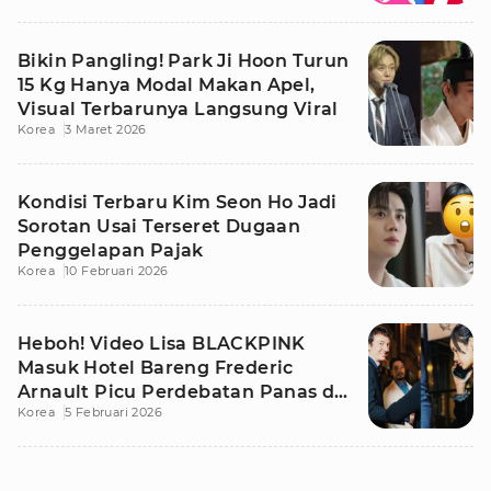
Bikin Pangling! Park Ji Hoon Turun
15 Kg Hanya Modal Makan Apel,
Visual Terbarunya Langsung Viral
Korea
3 Maret 2026
Kondisi Terbaru Kim Seon Ho Jadi
Sorotan Usai Terseret Dugaan
Penggelapan Pajak
Korea
10 Februari 2026
Heboh! Video Lisa BLACKPINK
Masuk Hotel Bareng Frederic
Arnault Picu Perdebatan Panas di
Korea
5 Februari 2026
Medsos