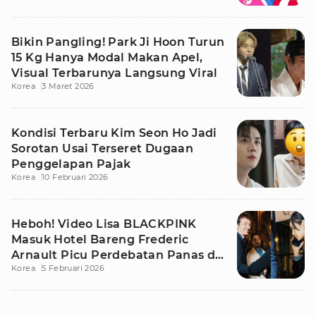
Bikin Pangling! Park Ji Hoon Turun
15 Kg Hanya Modal Makan Apel,
Visual Terbarunya Langsung Viral
Korea
3 Maret 2026
Kondisi Terbaru Kim Seon Ho Jadi
Sorotan Usai Terseret Dugaan
Penggelapan Pajak
Korea
10 Februari 2026
Heboh! Video Lisa BLACKPINK
Masuk Hotel Bareng Frederic
Arnault Picu Perdebatan Panas di
Korea
5 Februari 2026
Medsos