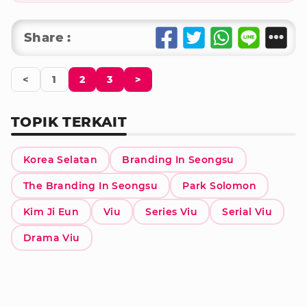
Share :
<
1
2
3
>
TOPIK TERKAIT
Korea Selatan
Branding In Seongsu
The Branding In Seongsu
Park Solomon
Kim Ji Eun
Viu
Series Viu
Serial Viu
Drama Viu