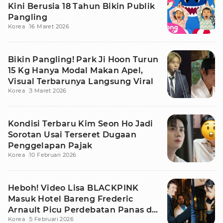
Kini Berusia 18 Tahun Bikin Publik
Pangling
Korea
16 Maret 2026
Bikin Pangling! Park Ji Hoon Turun
15 Kg Hanya Modal Makan Apel,
Visual Terbarunya Langsung Viral
Korea
3 Maret 2026
Kondisi Terbaru Kim Seon Ho Jadi
Sorotan Usai Terseret Dugaan
Penggelapan Pajak
Korea
10 Februari 2026
Heboh! Video Lisa BLACKPINK
Masuk Hotel Bareng Frederic
Arnault Picu Perdebatan Panas di
Korea
5 Februari 2026
Medsos