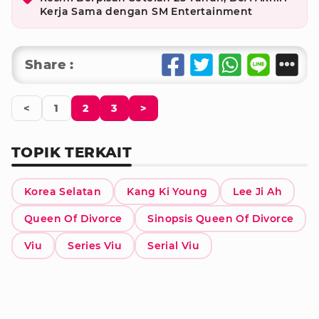
Kerja Sama dengan SM Entertainment
Share :
<
1
2
3
>
TOPIK TERKAIT
Korea Selatan
Kang Ki Young
Lee Ji Ah
Queen Of Divorce
Sinopsis Queen Of Divorce
Viu
Series Viu
Serial Viu