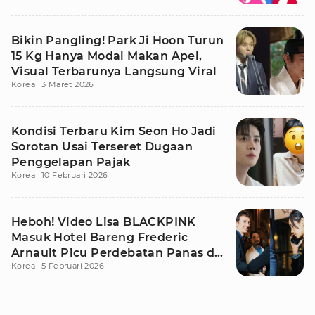
Bikin Pangling! Park Ji Hoon Turun
15 Kg Hanya Modal Makan Apel,
Visual Terbarunya Langsung Viral
Korea
3 Maret 2026
Kondisi Terbaru Kim Seon Ho Jadi
Sorotan Usai Terseret Dugaan
Penggelapan Pajak
Korea
10 Februari 2026
Heboh! Video Lisa BLACKPINK
Masuk Hotel Bareng Frederic
Arnault Picu Perdebatan Panas di
Korea
5 Februari 2026
Medsos