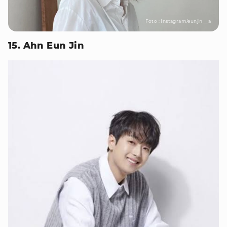
Foto : Instagram/eunjin__a
15. Ahn Eun Jin