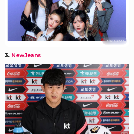
Foto : allkpop
3.
NewJeans