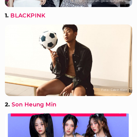
Foto : Instagram @blackpinkofficial
1.
BLACKPINK
Foto : Calvin Klein
2.
Son Heung Min