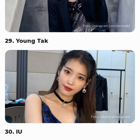
Foto : Instagram.com/zerotak2
29. Young Tak
Foto : dlwIrma/instagram
30. IU