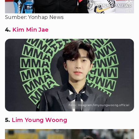
Sumber: Yonhap News
4.
Kim Min Jae
Foto : Insagram/limyoungwoong.official
5.
Lim Young Woong