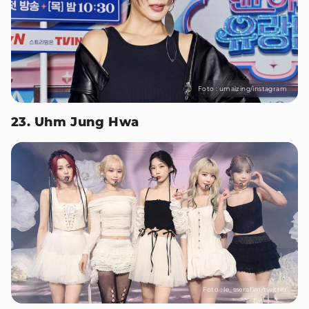
Foto : umaizing/instagram
23. Uhm Jung Hwa
Foto : le_sserafim/twitter