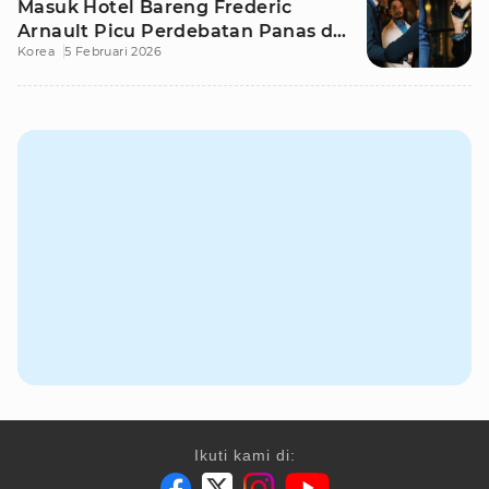
Masuk Hotel Bareng Frederic
Arnault Picu Perdebatan Panas di
Korea
5 Februari 2026
Medsos
Ikuti kami di: