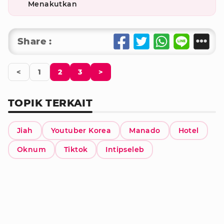
Menakutkan
Share :
<
1
2
3
>
TOPIK TERKAIT
Jiah
Youtuber Korea
Manado
Hotel
Oknum
Tiktok
Intipseleb