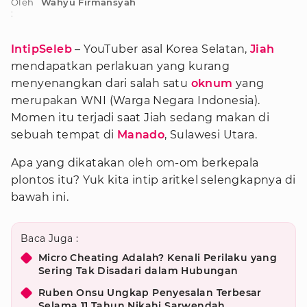
Oleh
Wahyu Firmansyah
:
IntipSeleb
– YouTuber asal Korea Selatan,
Jiah
mendapatkan perlakuan yang kurang
menyenangkan dari salah satu
oknum
yang
merupakan WNI (Warga Negara Indonesia).
Momen itu terjadi saat Jiah sedang makan di
sebuah tempat di
Manado
, Sulawesi Utara.
Apa yang dikatakan oleh om-om berkepala
plontos itu? Yuk kita intip aritkel selengkapnya di
bawah ini.
Baca Juga :
Micro Cheating Adalah? Kenali Perilaku yang
Sering Tak Disadari dalam Hubungan
Ruben Onsu Ungkap Penyesalan Terbesar
Selama 11 Tahun Nikahi Sarwendah