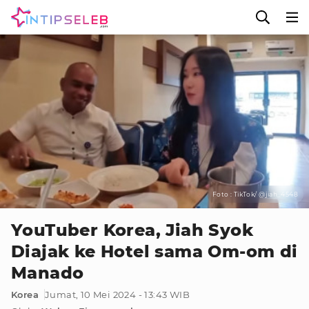
Foto : TikTok/ @jiah_4548
YouTuber Korea, Jiah Syok
Diajak ke Hotel sama Om-om di
Manado
Korea
Jumat, 10 Mei 2024 - 13:43 WIB