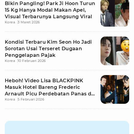
Bikin Pangling! Park Ji Hoon Turun
15 Kg Hanya Modal Makan Apel,
Visual Terbarunya Langsung Viral
Korea
3 Maret 2026
Kondisi Terbaru Kim Seon Ho Jadi
Sorotan Usai Terseret Dugaan
Penggelapan Pajak
Korea
10 Februari 2026
Heboh! Video Lisa BLACKPINK
Masuk Hotel Bareng Frederic
Arnault Picu Perdebatan Panas di
Korea
5 Februari 2026
Medsos