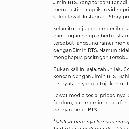
Jimin BTS. Yang terbaru terjadi
memposting cuplikan video p
stiker lewat Instagram Story pr
Selan itu, ia juga memperliha
gantungan coiuple bertuliskan
tersebut langsung ramai menja
dengan Jimin BTS. Namun tida
menghapus positngan tersebu
Bukan kali ini saja, tahun lalu
kencan dengan Jimin BTS. Bah
pernyataan yang ditujukan unt
Lewat media sosial pribadinya
fandom, dan meminta para fa
dengan Jimin BTS.
“
Silakan bertanya kepada orang 
berhubungan denganku. Aku ti