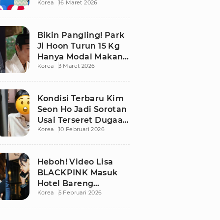
Korea
16 Maret 2026
Bikin Publik
Pangling
Bikin Pangling! Park
Ji Hoon Turun 15 Kg
Hanya Modal Makan
Korea
3 Maret 2026
Apel, Visual
Terbarunya
Langsung Viral
Kondisi Terbaru Kim
Seon Ho Jadi Sorotan
Usai Terseret Dugaan
Korea
10 Februari 2026
Penggelapan Pajak
Heboh! Video Lisa
BLACKPINK Masuk
Hotel Bareng
Korea
5 Februari 2026
Frederic Arnault Picu
Perdebatan Panas di
Medsos