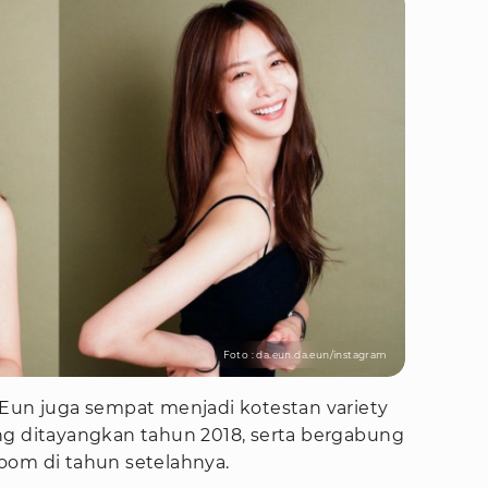
Foto : da.eun.da.eun/instagram
 Eun juga sempat menjadi kotestan variety
ng ditayangkan tahun 2018, serta bergabung
oom di tahun setelahnya.