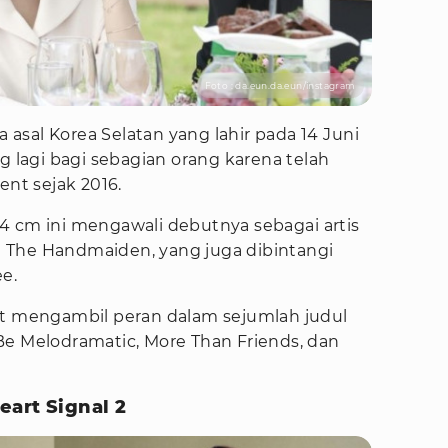
Foto : da.eun.da.eun/instagram
sal Korea Selatan yang lahir pada 14 Juni
g lagi bagi sebagian orang karena telah
ent sejak 2016.
4 cm ini mengawali debutnya sebagai artis
ilm The Handmaiden, yang juga dibintangi
e.
ut mengambil peran dalam sejumlah judul
Be Melodramatic, More Than Friends, dan
art Signal 2