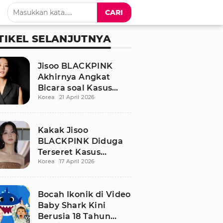
CARI
TIKEL SELANJUTNYA
Jisoo BLACKPINK
Akhirnya Angkat
Bicara soal Kasus
Korea
21 April 2026
Dugaan Pelecehan
Seksual Sang Kakak
Kakak Jisoo
BLACKPINK Diduga
Terseret Kasus
Korea
17 April 2026
Pelecehan Seksual,
Nama Sang Idol Jadi
Sorotan
Bocah Ikonik di Video
Baby Shark Kini
Berusia 18 Tahun