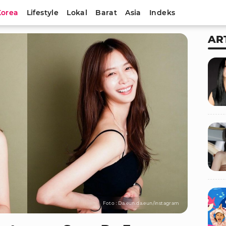
Korea
Lifestyle
Lokal
Barat
Asia
Indeks
AR
Foto : Da.eun.da.eun/instagram