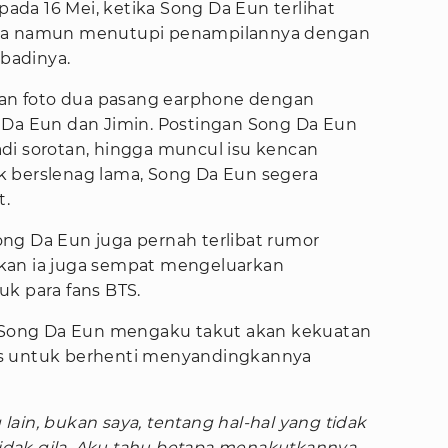
 pada 16 Mei, ketika Song Da Eun terlihat
ria namun menutupi penampilannya dengan
ibadinya.
tkan foto dua pasang earphone dengan
 Da Eun dan Jimin. Postingan Song Da Eun
di sorotan, hingga muncul isu kencan
k berslenag lama, Song Da Eun segera
t.
 Song Da Eun juga pernah terlibat rumor
kan ia juga sempat mengeluarkan
uk para fans BTS.
, Song Da Eun mengaku takut akan kekuatan
ns untuk berhenti menyandingkannya
lain, bukan saya, tentang hal-hal yang tidak
dak gila. Aku tahu betapa menakutkannya