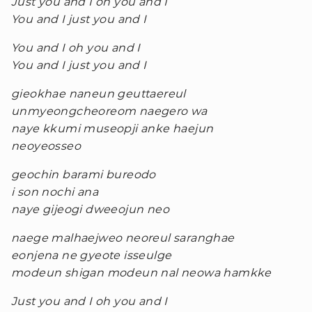
Just you and I oh you and I
You and I just you and I
You and I oh you and I
You and I just you and I
gieokhae naneun geuttaereul
unmyeongcheoreom naegero wa
naye kkumi museopji anke haejun
neoyeosseo
geochin barami bureodo
i son nochi ana
naye gijeogi dweeojun neo
naege malhaejweo neoreul saranghae
eonjena ne gyeote isseulge
modeun shigan modeun nal neowa hamkke
Just you and I oh you and I