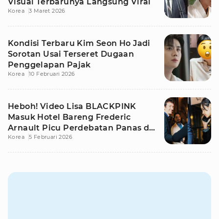
Visual Terbarunya Langsung Viral
Korea
3 Maret 2026
Kondisi Terbaru Kim Seon Ho Jadi
Sorotan Usai Terseret Dugaan
Penggelapan Pajak
Korea
10 Februari 2026
Heboh! Video Lisa BLACKPINK
Masuk Hotel Bareng Frederic
Arnault Picu Perdebatan Panas di
Korea
5 Februari 2026
Medsos