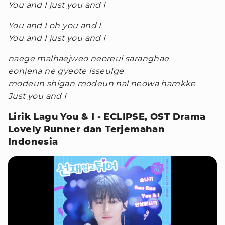
You and I just you and I
You and I oh you and I
You and I just you and I
naege malhaejweo neoreul saranghae
eonjena ne gyeote isseulge
modeun shigan modeun nal neowa hamkke
Just you and I
Lirik Lagu You & I - ECLIPSE, OST Drama
Lovely Runner dan Terjemahan
Indonesia