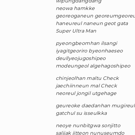
wipungdangdang
neowa hamkke
georeoganeun georeumgeore
haneureul naneun geot gata
Super Ultra Man
pyeongbeomhan ilsangi
iyagitgeoriro byeonhaeseo
deullyeojugoshipeo
modeungeol algehagoshipeo
chinjeolhan maltu Check
jaechiinneun mal Check
neoreul jongil utgehage
geureoke daedanhan mugireul
gatchul su isseulkka
neoye nunbitgwa sonjitto
saljjak jitteon nunuseumdo