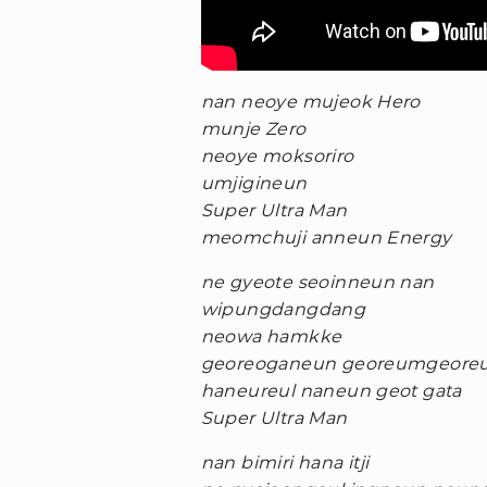
nan neoye mujeok Hero
munje Zero
neoye moksoriro
umjigineun
Super Ultra Man
meomchuji anneun Energy
ne gyeote seoinneun nan
wipungdangdang
neowa hamkke
georeoganeun georeumgeore
haneureul naneun geot gata
Super Ultra Man
nan bimiri hana itji