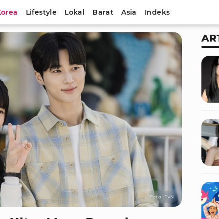
Korea
Lifestyle
Lokal
Barat
Asia
Indeks
AR
Foto : TvN