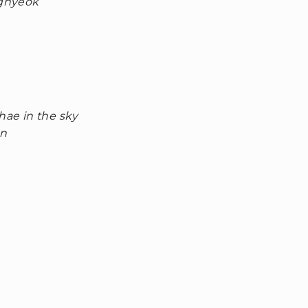
gnyeok
ae in the sky
un