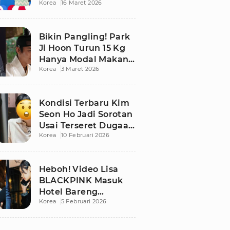
Korea
16 Maret 2026
Bikin Publik
Pangling
Bikin Pangling! Park
Ji Hoon Turun 15 Kg
Hanya Modal Makan
Korea
3 Maret 2026
Apel, Visual
Terbarunya
Langsung Viral
Kondisi Terbaru Kim
Seon Ho Jadi Sorotan
Usai Terseret Dugaan
Korea
10 Februari 2026
Penggelapan Pajak
Heboh! Video Lisa
BLACKPINK Masuk
Hotel Bareng
Korea
5 Februari 2026
Frederic Arnault Picu
Perdebatan Panas di
Medsos