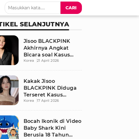
CARI
TIKEL SELANJUTNYA
Jisoo BLACKPINK
Akhirnya Angkat
Bicara soal Kasus
Korea
21 April 2026
Dugaan Pelecehan
Seksual Sang Kakak
Kakak Jisoo
BLACKPINK Diduga
Terseret Kasus
Korea
17 April 2026
Pelecehan Seksual,
Nama Sang Idol Jadi
Sorotan
Bocah Ikonik di Video
Baby Shark Kini
Berusia 18 Tahun