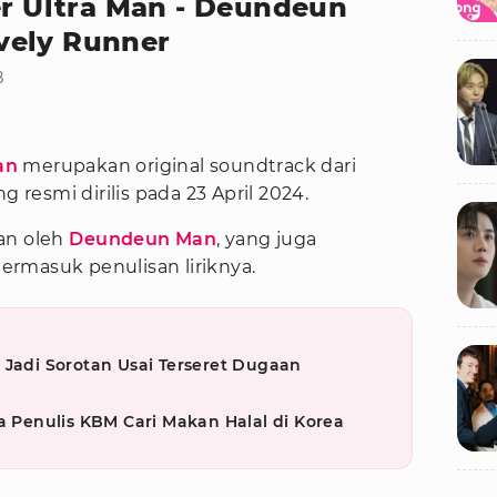
er Ultra Man - Deundeun
vely Runner
B
an
merupakan original soundtrack dari
g resmi dirilis pada 23 April 2024.
an oleh
Deundeun Man
, yang juga
rmasuk penulisan liriknya.
 Jadi Sorotan Usai Terseret Dugaan
a Penulis KBM Cari Makan Halal di Korea