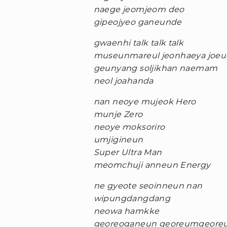
naege jeomjeom deo
gipeojyeo ganeunde
gwaenhi talk talk talk
museunmareul jeonhaeya joeu
geunyang soljikhan naemam
neol joahanda
nan neoye mujeok Hero
munje Zero
neoye moksoriro
umjigineun
Super Ultra Man
meomchuji anneun Energy
ne gyeote seoinneun nan
wipungdangdang
neowa hamkke
georeoganeun georeumgeore