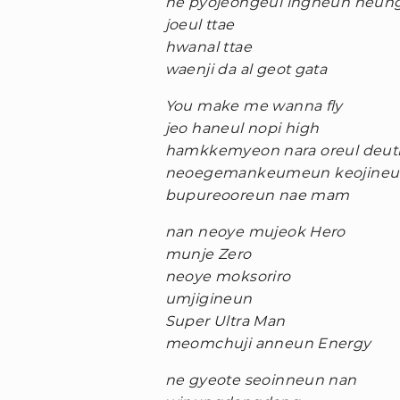
ne pyojeongeul ingneun neun
joeul ttae
hwanal ttae
waenji da al geot gata
You make me wanna fly
jeo haneul nopi high
hamkkemyeon nara oreul deuth
neoegemankeumeun keojine
bupureooreun nae mam
nan neoye mujeok Hero
munje Zero
neoye moksoriro
umjigineun
Super Ultra Man
meomchuji anneun Energy
ne gyeote seoinneun nan