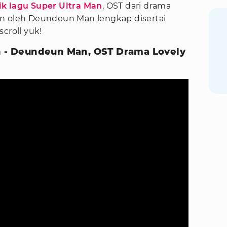
rik lagu Super Ultra Man
, OST dari drama
an oleh Deundeun Man lengkap disertai
croll yuk!
an - Deundeun Man, OST Drama Lovely