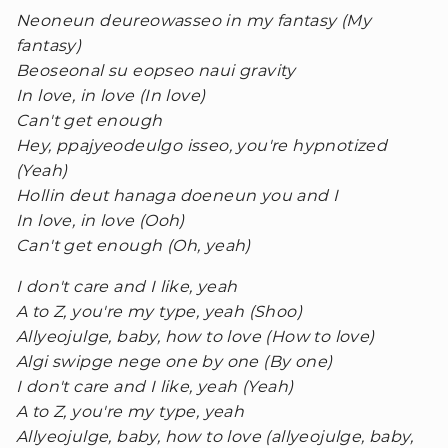
Neoneun deureowasseo in my fantasy (My
fantasy)
Beoseonal su eopseo naui gravity
In love, in love (In love)
Can't get enough
Hey, ppajyeodeulgo isseo, you're hypnotized
(Yeah)
Hollin deut hanaga doeneun you and I
In love, in love (Ooh)
Can't get enough (Oh, yeah)
I don't care and I like, yeah
A to Z, you're my type, yeah (Shoo)
Allyeojulge, baby, how to love (How to love)
Algi swipge nege one by one (By one)
I don't care and I like, yeah (Yeah)
A to Z, you're my type, yeah
Allyeojulge, baby, how to love (allyeojulge, baby,