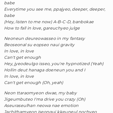
babe
Everytime you see me, ppajyeo, deeper, deeper,
babe
(Hey, listen to me now) A-B-C-D, banbokae
How to fall in love, gareuchyeo julge
Neoneun deureowasseo in my fantasy
Beoseonal su eopseo naui gravity
In love, in love
Can't get enough
Hey, jyeodeulgo isseo, you're hypnotized (Yeah)
Hollin deut hanaga doeneun you and I
In love, in love
Can't get enough (Oh, yeah)
Neon ttaraomyeon dwae, my baby
Jigeumbuteo I'ma drive you crazy (Oh)
Aseuraseulhan neowa nae emotion
Jachithamyeon iseongui kkeuneul nochyeo