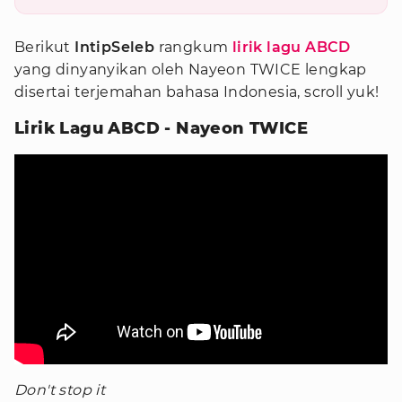
Berikut
IntipSeleb
rangkum
lirik lagu ABCD
yang dinyanyikan oleh Nayeon TWICE lengkap
disertai terjemahan bahasa Indonesia, scroll yuk!
Lirik Lagu ABCD - Nayeon TWICE
Don't stop it