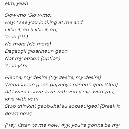
Mm, yeah
Slow-mo (Slow-mo)
Hey, I see you looking at me and
I like it, oh (I like it, oh)
Yeah (Uh)
No more (No more)
Dagaogil gidarineun geon
Not my option (Option)
Yeah (Ah)
Pieona, my desire (My desire, my desire)
Wonhaneun geon gajyeoya haneun geol (Ooh)
All I want is love, love with you (Love with you,
love with you)
Stop thinkin', geobuhal su eopseulgeol (Break it
down now)
(Hey, listen to me now) Ayy, you're gonna be my