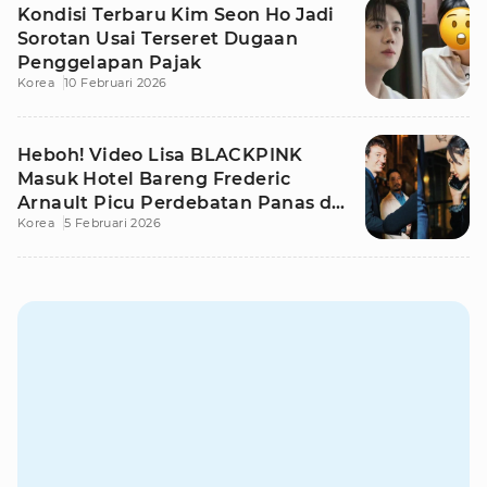
Kondisi Terbaru Kim Seon Ho Jadi
Sorotan Usai Terseret Dugaan
Penggelapan Pajak
Korea
10 Februari 2026
Heboh! Video Lisa BLACKPINK
Masuk Hotel Bareng Frederic
Arnault Picu Perdebatan Panas di
Korea
5 Februari 2026
Medsos