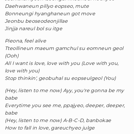
Daehwaneun pillyo eopseo, mute
Bonneungi hyanghaneun got move
Jeonbu beoseodeonjillae
Jinjja nareul bol su itge
Pieona, feel alive
Tteollineun maeum gamchul su eomneun geol
(Ooh)
All I want is love, love with you (Love with you,
love with you)
Stop thinkin', geobuhal su eopseulgeol (You)
(Hey, listen to me now) Ayy, you're gonna be my
babe
Everytime you see me, ppajyeo, deeper, deeper,
babe
(Hey, listen to me now) A-B-C-D, banbokae
How to fall in love, gareuchyeo julge