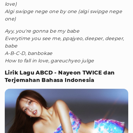
love)
Algi swipge nege one by one (algi swipge nege
one)
Ayy, you're gonna be my babe
Everytime you see me, ppajyeo, deeper, deeper,
babe
A-B-C-D, banbokae
How to fall in love, gareuchyeo julge
Lirik Lagu ABCD - Nayeon TWICE dan
Terjemahan Bahasa Indonesia