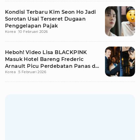
Kondisi Terbaru Kim Seon Ho Jadi
Sorotan Usai Terseret Dugaan
Penggelapan Pajak
Korea
10 Februari 2026
Heboh! Video Lisa BLACKPINK
Masuk Hotel Bareng Frederic
Arnault Picu Perdebatan Panas di
Korea
5 Februari 2026
Medsos