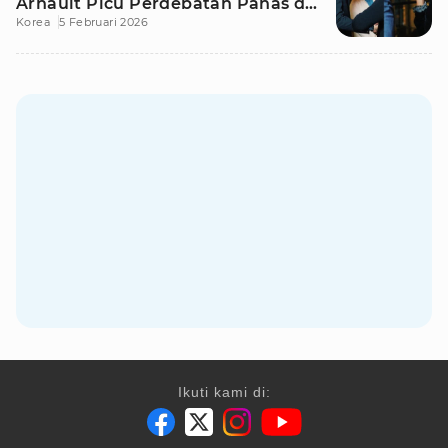
Arnault Picu Perdebatan Panas di
Korea
5 Februari 2026
Medsos
Ikuti kami di: