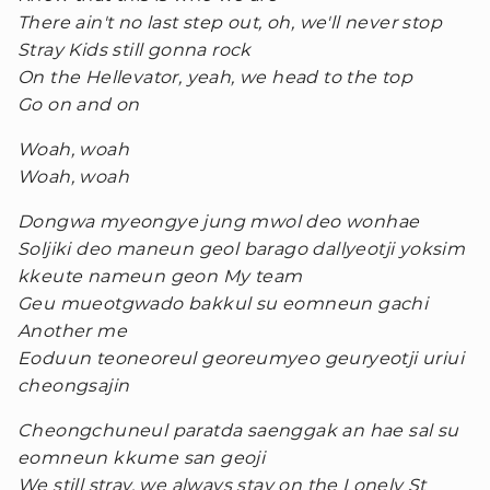
There ain't no last step out, oh, we'll never stop
Stray Kids still gonna rock
On the Hellevator, yeah, we head to the top
Go on and on
Woah, woah
Woah, woah
Dongwa myeongye jung mwol deo wonhae
Soljiki deo maneun geol barago dallyeotji yoksim
kkeute nameun geon My team
Geu mueotgwado bakkul su eomneun gachi
Another me
Eoduun teoneoreul georeumyeo geuryeotji uriui
cheongsajin
Cheongchuneul paratda saenggak an hae sal su
eomneun kkume san geoji
We still stray, we always stay on the Lonely St