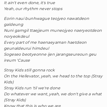
It ain't even done, it's true
Yeah, our rhythm never stops
Eorin naui bunhwague teojyeo nawatdeon
galdeung
Nuni gamgil ttaejjeum muneojyeo naeryeotdeon
noryeokdeul
Every part of me haenaeyaman haetdeon
geunaldeurui himdeul
Sogeseo beotyeonne ijen jarangseureoun geu
ireum 'Cause
Stray Kids still gonna rock
On the Hellevator, yeah, we head to the top (Stray
Kids)
Stray Kids run 'til we're done
Do whatever we want, yeah, we don't give a what
(Stray Kids)
Know that this is who we are