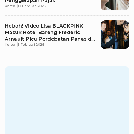
Penggelapan Pajak
Korea
10 Februari 2026
Heboh! Video Lisa BLACKPINK
Masuk Hotel Bareng Frederic
Arnault Picu Perdebatan Panas di
Korea
5 Februari 2026
Medsos