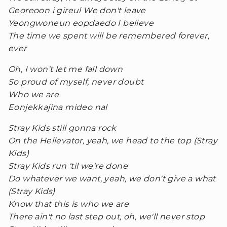
Georeoon i gireul We don't leave
Yeongwoneun eopdaedo I believe
The time we spent will be remembered forever,
ever
Oh, I won't let me fall down
So proud of myself, never doubt
Who we are
Eonjekkajina mideo nal
Stray Kids still gonna rock
On the Hellevator, yeah, we head to the top (
Stray
Kids)
Stray Kids run 'til we're done
Do whatever we want, yeah, we don't give a what
(Stray Kids)
Know that this is who we are
There ain't no last step out, oh, we'll never stop