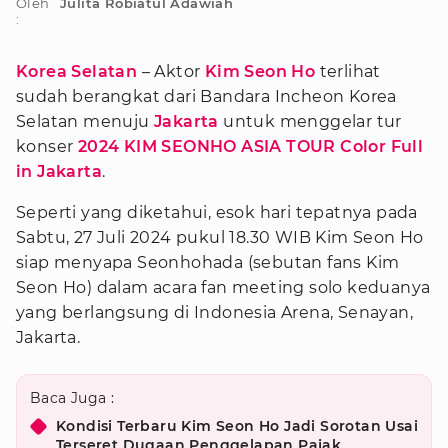
Oleh
Julita Robiatul Adawiah
:
Korea Selatan
– Aktor
Kim Seon Ho
terlihat
sudah berangkat dari Bandara Incheon Korea
Selatan menuju
Jakarta
untuk menggelar tur
konser
2024 KIM SEONHO ASIA TOUR Color Full
in Jakarta
.
Seperti yang diketahui, esok hari tepatnya pada
Sabtu, 27 Juli 2024 pukul 18.30 WIB Kim Seon Ho
siap menyapa Seonhohada (sebutan fans Kim
Seon Ho) dalam acara fan meeting solo keduanya
yang berlangsung di Indonesia Arena, Senayan,
Jakarta.
Baca Juga :
Kondisi Terbaru Kim Seon Ho Jadi Sorotan Usai
Terseret Dugaan Penggelapan Pajak