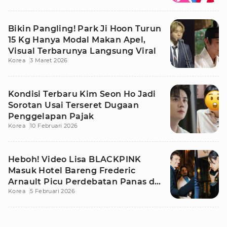
Bikin Pangling! Park Ji Hoon Turun
15 Kg Hanya Modal Makan Apel,
Visual Terbarunya Langsung Viral
Korea
3 Maret 2026
Kondisi Terbaru Kim Seon Ho Jadi
Sorotan Usai Terseret Dugaan
Penggelapan Pajak
Korea
10 Februari 2026
Heboh! Video Lisa BLACKPINK
Masuk Hotel Bareng Frederic
Arnault Picu Perdebatan Panas di
Korea
5 Februari 2026
Medsos