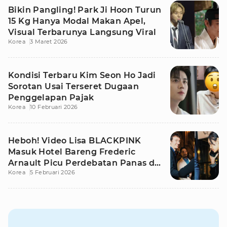
Bikin Pangling! Park Ji Hoon Turun
15 Kg Hanya Modal Makan Apel,
Visual Terbarunya Langsung Viral
Korea
3 Maret 2026
Kondisi Terbaru Kim Seon Ho Jadi
Sorotan Usai Terseret Dugaan
Penggelapan Pajak
Korea
10 Februari 2026
Heboh! Video Lisa BLACKPINK
Masuk Hotel Bareng Frederic
Arnault Picu Perdebatan Panas di
Korea
5 Februari 2026
Medsos