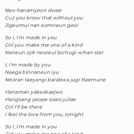
Neo hanamyeon dwae
Cuz you know that without you
Jigeumui nan eomneun geol
So I, I'm made in you
Girl you make me one of a kind
Naneun ojik neoreul bichugi wihan star
I, I'm made by you
Naega binnaneun iyu
Neoran taeyangi barabwa jugi ttaemune
Hanaman yaksokaejwo
Hangsang yeope isseo jullae
Girl I'll be there
I feel the love from you, tonight
So I, I'm made in you