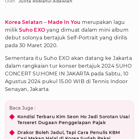
Oleh
Julita Robiatul Adawiah
:
Korea Selatan
–
Made In You
merupakan lagu
milik
Suho EXO
yang dimuat dalam mini album
debut solonya bertajuk Self-Portrait yang dirilis
pada 30 Maret 2020.
Sementara itu Suho EXO akan datang ke Jakarta
dalam rangkaian tur konser bertajuk 2024 SUHO
CONCERT SU:HOME IN JAKARTA pada Sabtu, 10
Agustus 2024 pukul 15.00 WIB di Tennis Indoor
Senayan, Jakarta.
Baca Juga :
Kondisi Terbaru Kim Seon Ho Jadi Sorotan Usai
Terseret Dugaan Penggelapan Pajak
Drakor Boleh Jadul, Tapi Cara Penulis KBM
Cari Makan Halal di Korea Sudah Pakai