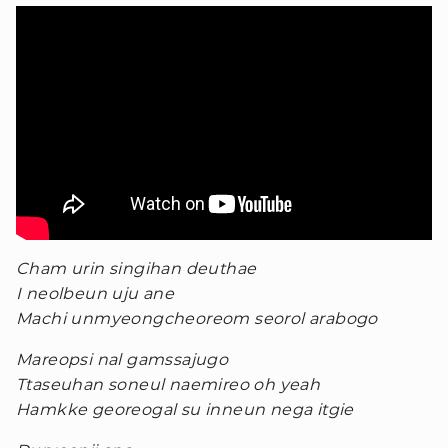
Cham urin singihan deuthae
I neolbeun uju ane
Machi unmyeongcheoreom seorol arabogo
Mareopsi nal gamssajugo
Ttaseuhan soneul naemireo oh yeah
Hamkke georeogal su inneun nega itgie