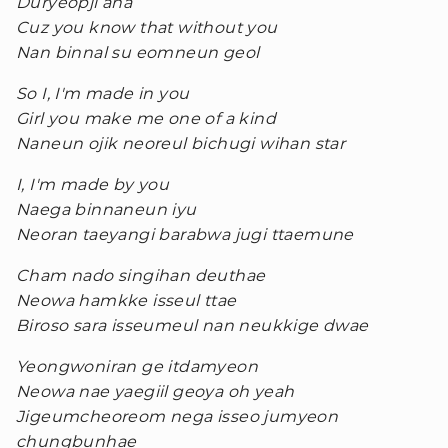
Duryeopji ana
Cuz you know that without you
Nan binnal su eomneun geol
So I, I'm made in you
Girl you make me one of a kind
Naneun ojik neoreul bichugi wihan star
I, I'm made by you
Naega binnaneun iyu
Neoran taeyangi barabwa jugi ttaemune
Cham nado singihan deuthae
Neowa hamkke isseul ttae
Biroso sara isseumeul nan neukkige dwae
Yeongwoniran ge itdamyeon
Neowa nae yaegiil geoya oh yeah
Jigeumcheoreom nega isseo jumyeon
chungbunhae