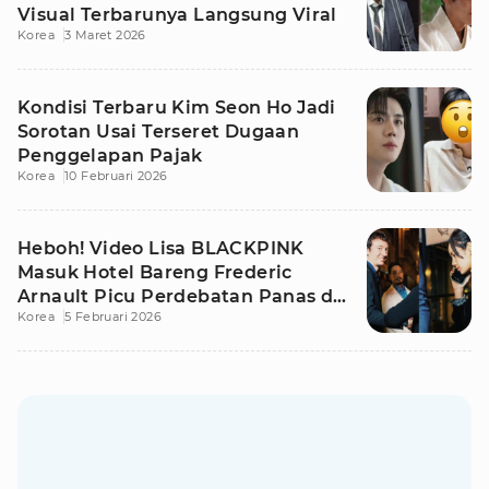
Visual Terbarunya Langsung Viral
Korea
3 Maret 2026
Kondisi Terbaru Kim Seon Ho Jadi
Sorotan Usai Terseret Dugaan
Penggelapan Pajak
Korea
10 Februari 2026
Heboh! Video Lisa BLACKPINK
Masuk Hotel Bareng Frederic
Arnault Picu Perdebatan Panas di
Korea
5 Februari 2026
Medsos