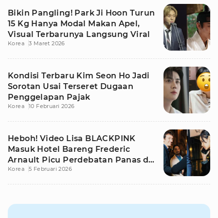
Bikin Pangling! Park Ji Hoon Turun
15 Kg Hanya Modal Makan Apel,
Visual Terbarunya Langsung Viral
Korea
3 Maret 2026
Kondisi Terbaru Kim Seon Ho Jadi
Sorotan Usai Terseret Dugaan
Penggelapan Pajak
Korea
10 Februari 2026
Heboh! Video Lisa BLACKPINK
Masuk Hotel Bareng Frederic
Arnault Picu Perdebatan Panas di
Korea
5 Februari 2026
Medsos