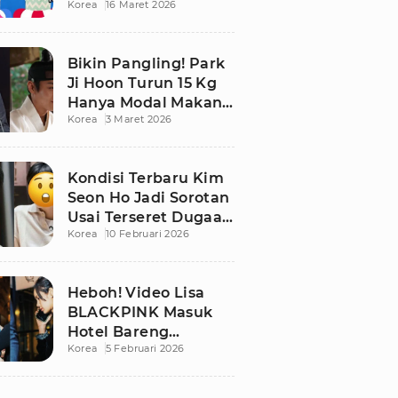
Korea
16 Maret 2026
Bikin Publik
Pangling
Bikin Pangling! Park
Ji Hoon Turun 15 Kg
Hanya Modal Makan
Korea
3 Maret 2026
Apel, Visual
Terbarunya
Langsung Viral
Kondisi Terbaru Kim
Seon Ho Jadi Sorotan
Usai Terseret Dugaan
Korea
10 Februari 2026
Penggelapan Pajak
Heboh! Video Lisa
BLACKPINK Masuk
Hotel Bareng
Korea
5 Februari 2026
Frederic Arnault Picu
Perdebatan Panas di
Medsos