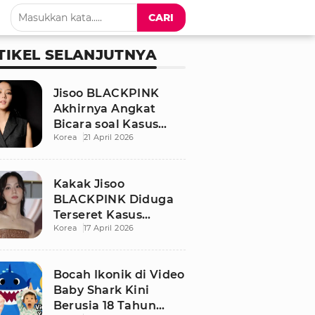
CARI
TIKEL SELANJUTNYA
Jisoo BLACKPINK
Akhirnya Angkat
Bicara soal Kasus
Korea
21 April 2026
Dugaan Pelecehan
Seksual Sang Kakak
Kakak Jisoo
BLACKPINK Diduga
Terseret Kasus
Korea
17 April 2026
Pelecehan Seksual,
Nama Sang Idol Jadi
Sorotan
Bocah Ikonik di Video
Baby Shark Kini
Berusia 18 Tahun