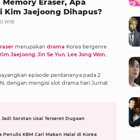
 Memory Eraser, Apa
i Kim Jaejoong Dihapus?
:00 WIB
raser
merupakan
drama
Korea bergenre
Kim Jaejoong
,
Jin Se Yun
,
Lee Jong Won
,
ayangkan episode perdananya pada 2
N, dengan mengisi slot drama hari Jumat
 Jadi Sorotan Usai Terseret Dugaan
a Penulis KBM Cari Makan Halal di Korea