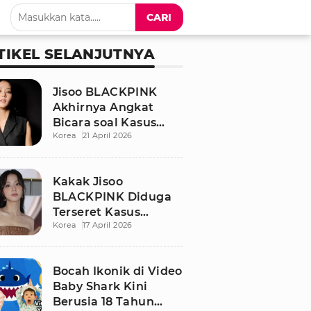
CARI
TIKEL SELANJUTNYA
Jisoo BLACKPINK
Akhirnya Angkat
Bicara soal Kasus
Korea
21 April 2026
Dugaan Pelecehan
Seksual Sang Kakak
Kakak Jisoo
BLACKPINK Diduga
Terseret Kasus
Korea
17 April 2026
Pelecehan Seksual,
Nama Sang Idol Jadi
Sorotan
Bocah Ikonik di Video
Baby Shark Kini
Berusia 18 Tahun