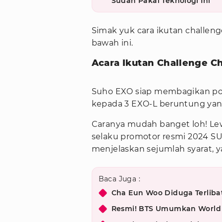
Sudah Pakai Teknologi Ini
Simak yuk cara ikutan challeng
bawah ini.
Acara Ikutan Challenge C
Suho EXO siap membagikan pol
kepada 3 EXO-L beruntung yan
Caranya mudah banget loh! Lew
selaku promotor resmi 2024 
menjelaskan sejumlah syarat, ya
Baca Juga :
Cha Eun Woo Diduga Terlibat
Resmi! BTS Umumkan World T