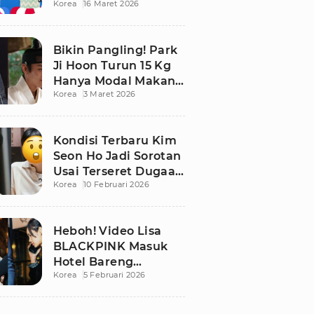
Korea
16 Maret 2026
Bikin Publik
Pangling
Bikin Pangling! Park
Ji Hoon Turun 15 Kg
Hanya Modal Makan
Korea
3 Maret 2026
Apel, Visual
Terbarunya
Langsung Viral
Kondisi Terbaru Kim
Seon Ho Jadi Sorotan
Usai Terseret Dugaan
Korea
10 Februari 2026
Penggelapan Pajak
Heboh! Video Lisa
BLACKPINK Masuk
Hotel Bareng
Korea
5 Februari 2026
Frederic Arnault Picu
Perdebatan Panas di
Medsos