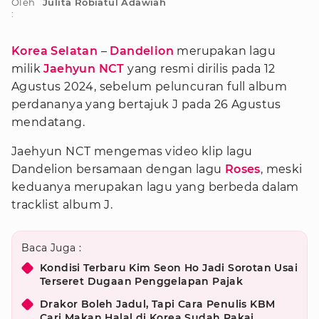
Oleh
Julita Robiatul Adawiah
:
Korea Selatan
–
Dandelion
merupakan lagu
milik
Jaehyun NCT
yang resmi dirilis pada 12
Agustus 2024, sebelum peluncuran full album
perdananya yang bertajuk J pada 26 Agustus
mendatang.
Jaehyun NCT mengemas video klip lagu
Dandelion bersamaan dengan lagu
Roses
, meski
keduanya merupakan lagu yang berbeda dalam
tracklist album J.
Baca Juga :
Kondisi Terbaru Kim Seon Ho Jadi Sorotan Usai
Terseret Dugaan Penggelapan Pajak
Drakor Boleh Jadul, Tapi Cara Penulis KBM
Cari Makan Halal di Korea Sudah Pakai