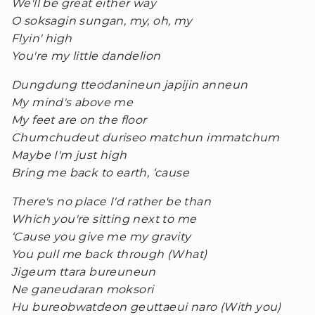
We'll be great either way
O soksagin sungan, my, oh, my
Flyin' high
You're my little dandelion
Dungdung tteodanineun japijin anneun
My mind's above me
My feet are on the floor
Chumchudeut duriseo matchun immatchum
Maybe I'm just high
Bring me back to earth, ‘cause
There's no place I'd rather be than
Which you're sitting next to me
‘Cause you give me my gravity
You pull me back through (What)
Jigeum ttara bureuneun
Ne ganeudaran moksori
Hu bureobwatdeon geuttaeui naro (With you)