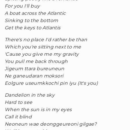
For you I'll buy
A boat across the Atlantic
Sinking to the bottom
Get the keys to Atlantis
There's no place I'd rather be than
Which you're sitting next to me
'Cause you give me my gravity
You pull me back through
Jigeum ttara bureuneun
Ne ganeudaran moksori
Eolgure useumkkochi pin iyu (It's you)
Dandelion in the sky
Hard to see
When the sun is in my eyes
Call it blind
Neoneun wae deonggeureoni gilgae?