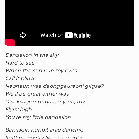
Dandelion in the sky
Hard to see
When the sun is in my eyes
Call it blind
Neoneun wae deonggeureoni gilgae?
We'll be great either way
O soksagin sungan, my, oh, my
Flyin' high
You're my little dandelion
Banjjagin nunbit arae dancing
Spitting poetry like a romantic