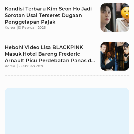
Kondisi Terbaru Kim Seon Ho Jadi
Sorotan Usai Terseret Dugaan
Penggelapan Pajak
Korea
10 Februari 2026
Heboh! Video Lisa BLACKPINK
Masuk Hotel Bareng Frederic
Arnault Picu Perdebatan Panas di
Korea
5 Februari 2026
Medsos