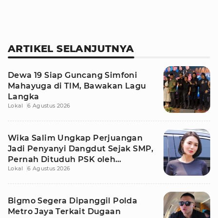
ARTIKEL SELANJUTNYA
Dewa 19 Siap Guncang Simfoni
Mahayuga di TIM, Bawakan Lagu
Langka
Lokal
6 Agustus 2026
Wika Salim Ungkap Perjuangan
Jadi Penyanyi Dangdut Sejak SMP,
Pernah Dituduh PSK oleh
Lokal
6 Agustus 2026
Tetangga
Bigmo Segera Dipanggil Polda
Metro Jaya Terkait Dugaan