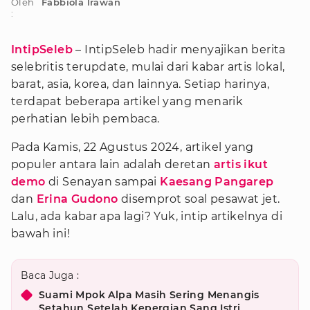
Oleh
Fabbiola Irawan
:
IntipSeleb
– IntipSeleb hadir menyajikan berita
selebritis terupdate, mulai dari kabar artis lokal,
barat, asia, korea, dan lainnya. Setiap harinya,
terdapat beberapa artikel yang menarik
perhatian lebih pembaca.
Pada Kamis, 22 Agustus 2024, artikel yang
populer antara lain adalah deretan
artis ikut
demo
di Senayan sampai
Kaesang Pangarep
dan
Erina Gudono
disemprot soal pesawat jet.
Lalu, ada kabar apa lagi? Yuk, intip artikelnya di
bawah ini!
Baca Juga :
Suami Mpok Alpa Masih Sering Menangis
Setahun Setelah Kepergian Sang Istri