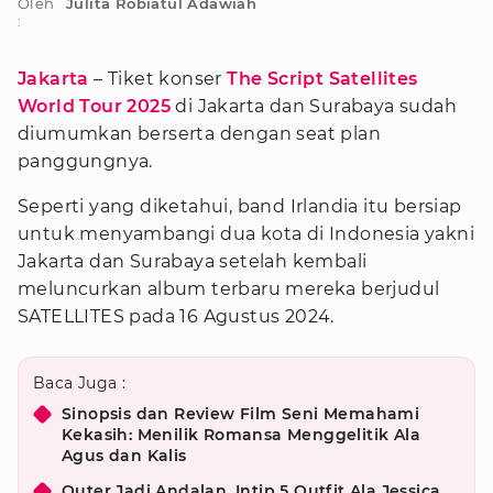
Oleh
Julita Robiatul Adawiah
:
Jakarta
– Tiket konser
The Script Satellites
World Tour 2025
di Jakarta dan Surabaya sudah
diumumkan berserta dengan seat plan
panggungnya.
Seperti yang diketahui, band Irlandia itu bersiap
untuk menyambangi dua kota di Indonesia yakni
Jakarta dan Surabaya setelah kembali
meluncurkan album terbaru mereka berjudul
SATELLITES pada 16 Agustus 2024.
Baca Juga :
Sinopsis dan Review Film Seni Memahami
Kekasih: Menilik Romansa Menggelitik Ala
Agus dan Kalis
Outer Jadi Andalan, Intip 5 Outfit Ala Jessica