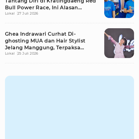
Tantang Diri di Kratingdaeng Red
Bull Power Race, Ini Alasan
Lokal
27 Juli 2026
Mereka!
Ghea Indrawari Curhat Di-
ghosting MUA dan Hair Stylist
Jelang Manggung, Terpaksa
Lokal
25 Juli 2026
Dandan Sendiri