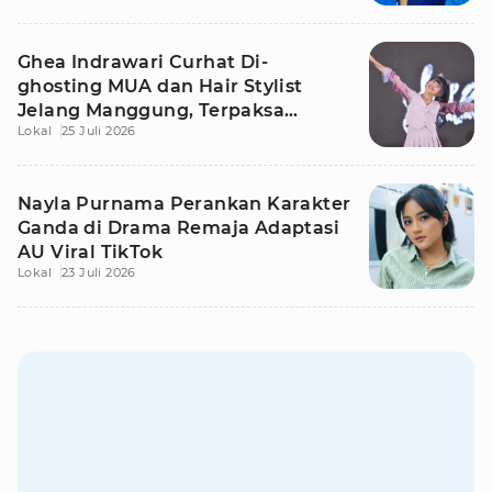
Ghea Indrawari Curhat Di-
ghosting MUA dan Hair Stylist
Jelang Manggung, Terpaksa
Lokal
25 Juli 2026
Dandan Sendiri
Nayla Purnama Perankan Karakter
Ganda di Drama Remaja Adaptasi
AU Viral TikTok
Lokal
23 Juli 2026