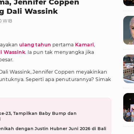
ma, Jennifer Coppen
g Dali Wassink
30 WIB
ayakan
ulang tahun
pertama
Kamari
,
li Wassink
. Ia pun tak menyangka jika
esar.
 Dali Wassink, Jennifer Coppen meyakinkan
a untuknya. Seperti apa penuturannya? Simak
 ke-23, Tampilkan Baby Bump dan
i
nikah dengan Justin Hubner Juni 2026 di Bali