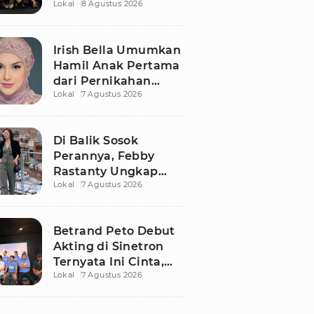
Lokal
8 Agustus 2026
Kisah Romo Rendra
Dibongkar Lebih
Dalam
Irish Bella Umumkan
Hamil Anak Pertama
dari Pernikahan
Lokal
7 Agustus 2026
dengan Haldy Sabri
Di Balik Sosok
Perannya, Febby
Rastanty Ungkap
Lokal
7 Agustus 2026
Luka Masa Kecil yang
Kelam
Betrand Peto Debut
Akting di Sinetron
Ternyata Ini Cinta,
Lokal
7 Agustus 2026
Ngaku Keluar dari
Zona Nyaman