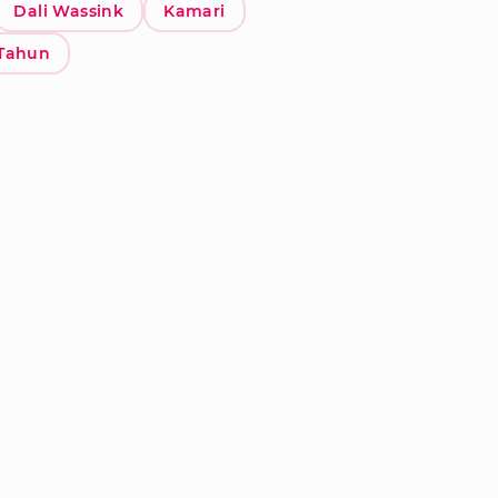
Dali Wassink
Kamari
Tahun