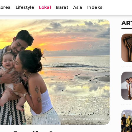
Korea
Lifestyle
Lokal
Barat
Asia
Indeks
AR
Foto : Instagram/jennifercoppenreal20