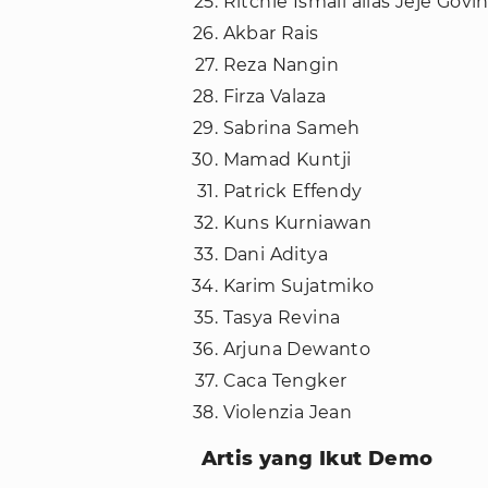
Ritchie Ismail alias Jeje Govi
Akbar Rais
Reza Nangin
Firza Valaza
Sabrina Sameh
Mamad Kuntji
Patrick Effendy
Kuns Kurniawan
Dani Aditya
Karim Sujatmiko
Tasya Revina
Arjuna Dewanto
Caca Tengker
Violenzia Jean
Artis yang Ikut Demo