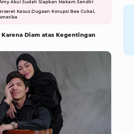
 Amy Akui Sudah Siapkan Makam Sendiri
erseret Kasus Dugaan Korupsi Bea Cukai,
Amerika
ot Karena Diam atas Kegentingan