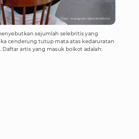
Foto : Instagram/ @attahalilintar
enyebutkan sejumlah selebritis yang
reka cenderung tutup mata atas kedaruratan
a. Daftar artis yang masuk boikot adalah: