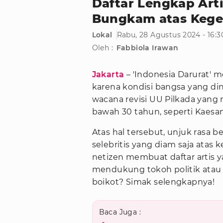
Daftar Lengkap Arti
Bungkam atas Kegen
Lokal
Rabu, 28 Agustus 2024 - 16:
Oleh :
Fabbiola Irawan
Jakarta
– 'Indonesia Darurat'
karena kondisi bangsa yang dini
wacana revisi UU Pilkada yan
bawah 30 tahun, seperti Kaesan
Atas hal tersebut, unjuk rasa b
selebritis yang diam saja atas 
netizen membuat daftar artis 
mendukung tokoh politik atau p
boikot? Simak selengkapnya!
Baca Juga :