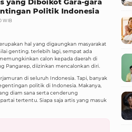
s yang Diboikot Gara-gara
tingan Politik Indonesia
30 WIB
 merupakan hal yang digaungkan masyarakat
lai genting. terlebih lagi, sempat ada
g memungkinkan calon kepada daerah di
g Pangarep, diizinkan mencalonkan diri.
erjamuran di seluruh Indonesia. Tapi, banyak
kegentingan politik di Indonesia. Makanya,
yang diam sana serta cenderung
artai tertentu. Siapa saja artis yang masuk