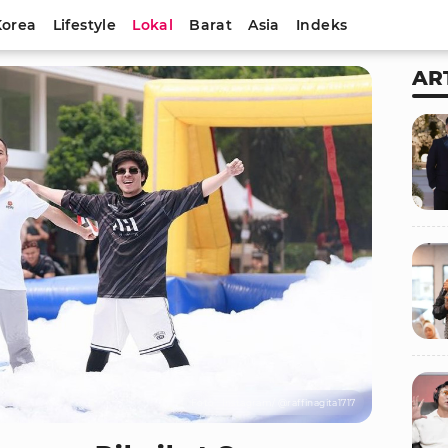
Korea
Lifestyle
Lokal
Barat
Asia
Indeks
AR
Foto : Instagram/ @raffinagita1717