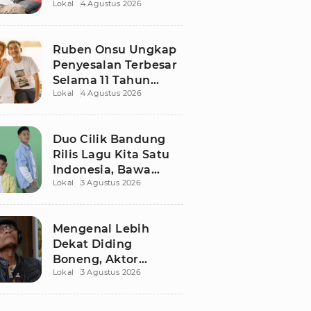
Lokal
4 Agustus 2026
Ruben Onsu Usai
Podcast Viral, Begini
Reaksinya
Ruben Onsu Ungkap
Penyesalan Terbesar
Selama 11 Tahun
Lokal
4 Agustus 2026
Nikahi Sarwendah
Duo Cilik Bandung
Rilis Lagu Kita Satu
Indonesia, Bawa
Lokal
3 Agustus 2026
Pesan Persatuan
Jelang HUT RI ke-81
Mengenal Lebih
Dekat Diding
Boneng, Aktor
Lokal
3 Agustus 2026
Legendaris yang
Hidup Sederhana
Sebelum Wafat