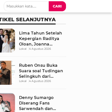
CARI
TIKEL SELANJUTNYA
Lima Tahun Setelah
Kepergian Raditya
Oloan, Joanna
Lokal
4 Agustus 2026
Alexandra Kembali
Menemukan Cinta
Ruben Onsu Buka
Suara soal Tudingan
Selingkuh dari
Lokal
4 Agustus 2026
Sarwendah
Denny Sumargo
Diserang Fans
Sarwendah dan