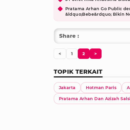
Pratama Arhan Go Public de
&ldquo;Bebe&rdquo; Bikin N
Share :
<
1
2
>
TOPIK TERKAIT
Jakarta
Hotman Paris
A
Pratama Arhan Dan Azizah Sal