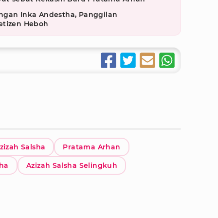
ngan Inka Andestha, Panggilan
etizen Heboh
zizah Salsha
Pratama Arhan
sha
Azizah Salsha Selingkuh