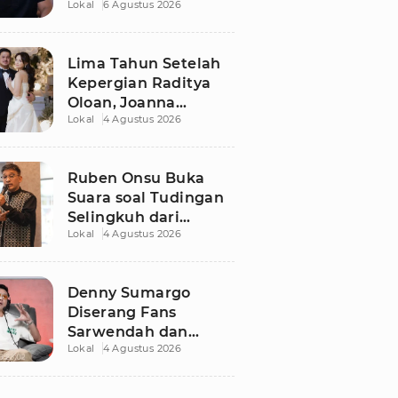
Lokal
6 Agustus 2026
Dugaan Libatkan
Anak Promosikan
Vape
Lima Tahun Setelah
Kepergian Raditya
Oloan, Joanna
Lokal
4 Agustus 2026
Alexandra Kembali
Menemukan Cinta
Ruben Onsu Buka
Suara soal Tudingan
Selingkuh dari
Lokal
4 Agustus 2026
Sarwendah
Denny Sumargo
Diserang Fans
Sarwendah dan
Lokal
4 Agustus 2026
Ruben Onsu Usai
Podcast Viral, Begini
Reaksinya