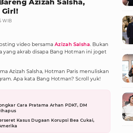
Bareng Azizah Salsha,
Girl!
45 WIB
ting video bersama
Azizah Salsha
. Bukan
 yang akrab disapa Bang Hotman ini joget
ma Azizah Salsha, Hotman Paris menuliskan
ram. Apa kata Bang Hotman? Scroll yuk!
Bongkar Cara Pratama Arhan PDKT, DM
Dihapus
erseret Kasus Dugaan Korupsi Bea Cukai,
Amerika