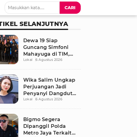
CARI
TIKEL SELANJUTNYA
Dewa 19 Siap
Guncang Simfoni
Mahayuga di TIM,
Lokal
6 Agustus 2026
Bawakan Lagu
Langka
Wika Salim Ungkap
Perjuangan Jadi
Penyanyi Dangdut
Lokal
6 Agustus 2026
Sejak SMP, Pernah
Dituduh PSK oleh
Tetangga
Bigmo Segera
Dipanggil Polda
Metro Jaya Terkait