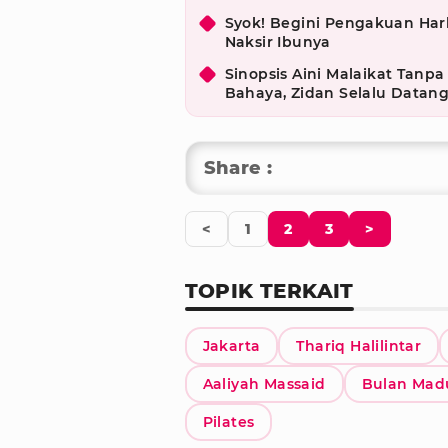
Syok! Begini Pengakuan Har
Naksir Ibunya
Sinopsis Aini Malaikat Tanpa
Bahaya, Zidan Selalu Datan
Share :
<
1
2
3
>
TOPIK TERKAIT
Jakarta
Thariq Halilintar
Aaliyah Massaid
Bulan Madu
Pilates