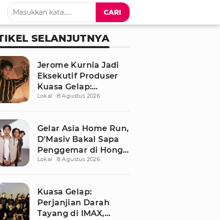
CARI
TIKEL SELANJUTNYA
Jerome Kurnia Jadi
Eksekutif Produser
Kuasa Gelap:
Lokal
8 Agustus 2026
Perjanjian Darah,
Akui Banyak Belajar
Gelar Asia Home Run,
D'Masiv Bakal Sapa
Penggemar di Hong
Lokal
8 Agustus 2026
Kong
Kuasa Gelap:
Perjanjian Darah
Tayang di IMAX,