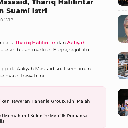
assaid, Thariq Halilintar
 Suami Istri
:40 WIB
n baru
Thariq Halilintar
dan
Aaliyah
etelah bulan madu di Eropa, sejoli itu
nggoda Aaliyah Massaid soal keintiman
kelnya di bawah ini!
aikan Tawaran Hanania Group, Kini Malah
eni Memahami Kekasih: Menilik Romansa
is