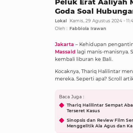
Peluk Erat Aaliyah M
Goda Soal Hubungan
Lokal
Kamis, 29 Agustus 2024 - 11
Oleh :
Fabbiola Irawan
Jakarta
– Kehidupan penganti
Massaid
lagi manis-manisnya. S
kembali liburan ke Bali.
Kocaknya, Thariq Halilintar me
mereka. Seperti apa? Scroll arti
Baca Juga :
Thariq Halilintar Sempat Ab
Terseret Kasus
Sinopsis dan Review Film S
Menggelitik Ala Agus dan Kal