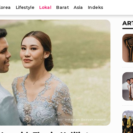
Korea
Lifestyle
Lokal
Barat
Asia
Indeks
AR
Foto : Instagram @aaliyah.massaid