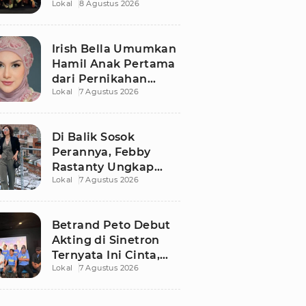
Lokal
8 Agustus 2026
Kisah Romo Rendra
Dibongkar Lebih
Dalam
Irish Bella Umumkan
Hamil Anak Pertama
dari Pernikahan
Lokal
7 Agustus 2026
dengan Haldy Sabri
Di Balik Sosok
Perannya, Febby
Rastanty Ungkap
Lokal
7 Agustus 2026
Luka Masa Kecil yang
Kelam
Betrand Peto Debut
Akting di Sinetron
Ternyata Ini Cinta,
Lokal
7 Agustus 2026
Ngaku Keluar dari
Zona Nyaman