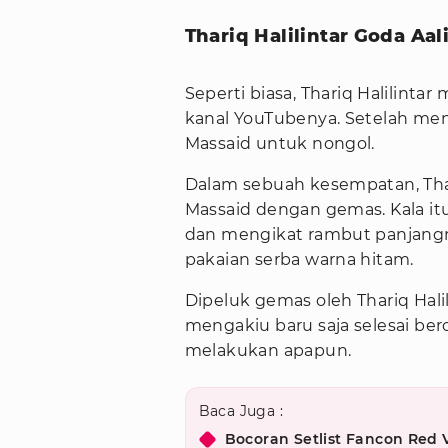
Thariq Halilintar Goda Aa
Seperti biasa, Thariq Halilint
kanal YouTubenya. Setelah men
Massaid untuk nongol.
Dalam sebuah kesempatan, Thar
Massaid dengan gemas. Kala itu
dan mengikat rambut panjangn
pakaian serba warna hitam.
Dipeluk gemas oleh Thariq Halili
mengakiu baru saja selesai bero
melakukan apapun.
Baca Juga :
Bocoran Setlist Fancon Red 