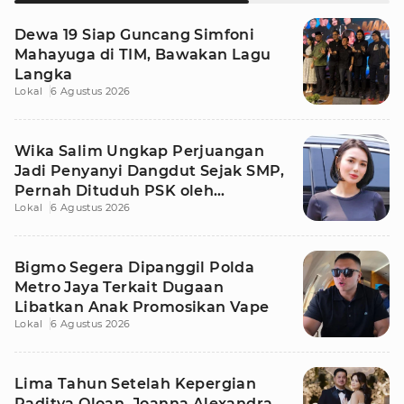
Dewa 19 Siap Guncang Simfoni
Mahayuga di TIM, Bawakan Lagu
Langka
Lokal
6 Agustus 2026
Wika Salim Ungkap Perjuangan
Jadi Penyanyi Dangdut Sejak SMP,
Pernah Dituduh PSK oleh
Lokal
6 Agustus 2026
Tetangga
Bigmo Segera Dipanggil Polda
Metro Jaya Terkait Dugaan
Libatkan Anak Promosikan Vape
Lokal
6 Agustus 2026
Lima Tahun Setelah Kepergian
Raditya Oloan, Joanna Alexandra