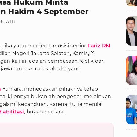
uasa Hukum Minta
san Hakim 4 September
:48 WIB
otika yang menjerat musisi senior
Fariz RM
lan Negeri Jakarta Selatan, Kamis, 21
an kali ini adalah pembacaan replik dari
awaban jaksa atas pleidoi yang
a
Yumara, menegaskan pihaknya tetap
: kliennya bukanlah pengedar, melainkan
lami kecanduan. Karena itu, ia menilai
habilitasi
, bukan penjara.