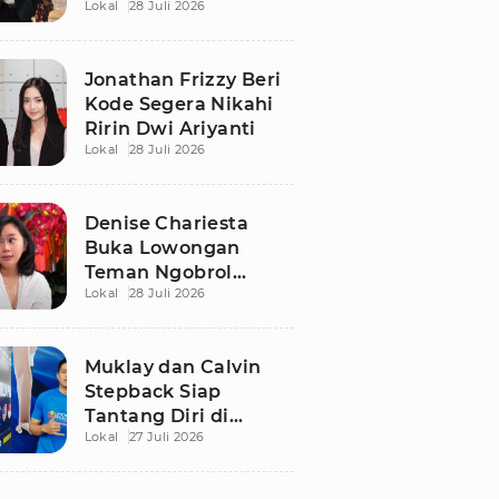
Lokal
28 Juli 2026
Ungkap Kisah Haru
Jonathan Frizzy Beri
Kode Segera Nikahi
Ririn Dwi Ariyanti
Lokal
28 Juli 2026
Denise Chariesta
Buka Lowongan
Teman Ngobrol
Lokal
28 Juli 2026
Bergaji Rp15 Juta, Ini
Syaratnya!
Muklay dan Calvin
Stepback Siap
Tantang Diri di
Lokal
27 Juli 2026
Kratingdaeng Red
Bull Power Race, Ini
Alasan Mereka!