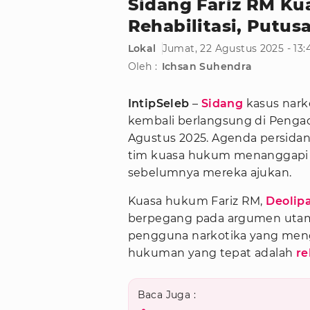
Sidang Fariz RM K
Rehabilitasi, Putu
Lokal
Jumat, 22 Agustus 2025 - 13
Oleh :
Ichsan Suhendra
IntipSeleb
–
Sidang
kasus nark
kembali berlangsung di Pengadi
Agustus 2025. Agenda persidang
tim kuasa hukum menanggapi j
sebelumnya mereka ajukan.
Kuasa hukum Fariz RM,
Deolip
berpegang pada argumen utama
pengguna narkotika yang menga
hukuman yang tepat adalah
re
Baca Juga :