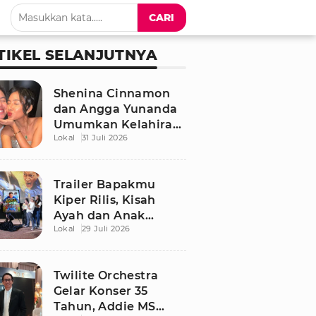
CARI
TIKEL SELANJUTNYA
Shenina Cinnamon
dan Angga Yunanda
Umumkan Kelahiran
Lokal
31 Juli 2026
Putra Pertama,
Namanya Penuh
Makna
Trailer Bapakmu
Kiper Rilis, Kisah
Ayah dan Anak
Lokal
29 Juli 2026
Berdamai Lewat
Sepak Bola Tarkam
Twilite Orchestra
Gelar Konser 35
Tahun, Addie MS