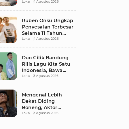
Lokal
4 Agustus 2026
Ruben Onsu Usai
Podcast Viral, Begini
Reaksinya
Ruben Onsu Ungkap
Penyesalan Terbesar
Selama 11 Tahun
Lokal
4 Agustus 2026
Nikahi Sarwendah
Duo Cilik Bandung
Rilis Lagu Kita Satu
Indonesia, Bawa
Lokal
3 Agustus 2026
Pesan Persatuan
Jelang HUT RI ke-81
Mengenal Lebih
Dekat Diding
Boneng, Aktor
Lokal
3 Agustus 2026
Legendaris yang
Hidup Sederhana
Sebelum Wafat