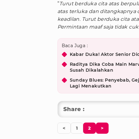
“
Turut berduka cita atas berpu
atas terluka dan ditangkapny
keadilan. Turut berduka cita at
Permintaan maaf saja tidak cuk
Baca Juga :
Kabar Duka! Aktor Senior D
Raditya Dika Coba Main Marv
Susah Dikalahkan
Sunday Blues: Penyebab, Gej
Lagi Menakutkan
Share :
<
1
2
>