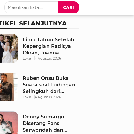
CARI
TIKEL SELANJUTNYA
Lima Tahun Setelah
Kepergian Raditya
Oloan, Joanna
Lokal
4 Agustus 2026
Alexandra Kembali
Menemukan Cinta
Ruben Onsu Buka
Suara soal Tudingan
Selingkuh dari
Lokal
4 Agustus 2026
Sarwendah
Denny Sumargo
Diserang Fans
Sarwendah dan