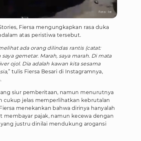
Foto : Ist
Stories, Fiersa mengungkapkan rasa duka
alam atas peristiwa tersebut.
lihat ada orang dilindas rantis (catat:
h saya gemetar. Marah, saya marah. Di mata
iver ojol. Dia adalah kawan kita sesama
sia
,” tulis Fiersa Besari di Instagramnya,
.
pang siur pemberitaan, namun menurutnya
h cukup jelas memperlihatkan kebrutalan
, Fiersa menekankan bahwa dirinya hanyalah
taat membayar pajak, namun kecewa dengan
yang justru dinilai mendukung arogansi