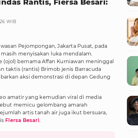
indas Rantis, Fiersa Besari:
:26 WIB
kawasan Pejompongan, Jakarta Pusat, pada
, masih menyisakan luka mendalam.
 (ojol) bernama Affan Kurniawan meninggal
n taktis (rantis) Brimob jenis Barracuda
barkan aksi demonstrasi di depan Gedung
eo amatir yang kemudian viral di media
rsebut memicu gelombang amarah
ejumlah artis tanah air juga ikut bersuara,
is
Fiersa Besari
.