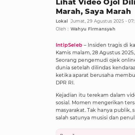
Lihat Video Ojol Dil
Marah, Saya Marah
Lokal
Jumat, 29 Agustus 2025 - 07
Oleh :
Wahyu Firmansyah
IntipSeleb
– Insiden tragis di 
Kamis malam, 28 Agustus 2025
Seorang pengemudi ojek online
dunia setelah dilindas kendaraa
ketika aparat berusaha membu
DPR RI.
Kejadian itu terekam dalam vid
sosial. Momen mengerikan te
masyarakat. Tak hanya publik, s
salah satunya musisi dan penul