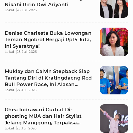
Nikahi Ririn Dwi Ariyanti
Lokal
28 Juli 2026
Denise Chariesta Buka Lowongan
Teman Ngobrol Bergaji Rp15 Juta,
Ini Syaratnya!
Lokal
28 Juli 2026
Muklay dan Calvin Stepback Siap
Tantang Diri di Kratingdaeng Red
Bull Power Race, Ini Alasan
Lokal
27 Juli 2026
Mereka!
Ghea Indrawari Curhat Di-
ghosting MUA dan Hair Stylist
Jelang Manggung, Terpaksa
Lokal
25 Juli 2026
Dandan Sendiri