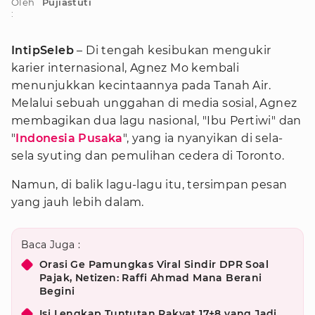
Oleh
Pujiastuti
:
IntipSeleb
– Di tengah kesibukan mengukir
karier internasional, Agnez Mo kembali
menunjukkan kecintaannya pada Tanah Air.
Melalui sebuah unggahan di media sosial, Agnez
membagikan dua lagu nasional, "Ibu Pertiwi" dan
"
Indonesia Pusaka
", yang ia nyanyikan di sela-
sela syuting dan pemulihan cedera di Toronto.
Namun, di balik lagu-lagu itu, tersimpan pesan
yang jauh lebih dalam.
Baca Juga :
Orasi Ge Pamungkas Viral Sindir DPR Soal
Pajak, Netizen: Raffi Ahmad Mana Berani
Begini
Isi Lengkap Tuntutan Rakyat 17+8 yang Jadi