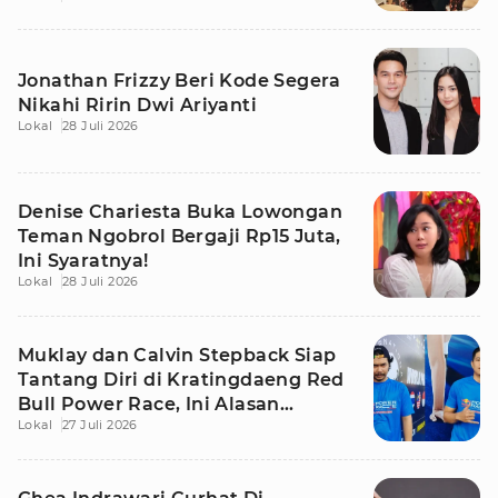
Jonathan Frizzy Beri Kode Segera
Nikahi Ririn Dwi Ariyanti
Lokal
28 Juli 2026
Denise Chariesta Buka Lowongan
Teman Ngobrol Bergaji Rp15 Juta,
Ini Syaratnya!
Lokal
28 Juli 2026
Muklay dan Calvin Stepback Siap
Tantang Diri di Kratingdaeng Red
Bull Power Race, Ini Alasan
Lokal
27 Juli 2026
Mereka!