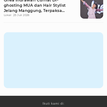
Ghea Indrawari Curhat Di-
ghosting MUA dan Hair Stylist
Jelang Manggung, Terpaksa
Lokal
25 Juli 2026
Dandan Sendiri
Ikuti kami di: