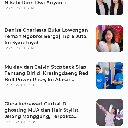
Nikahi Ririn Dwi Ariyanti
Lokal
28 Juli 2026
Denise Chariesta Buka Lowongan
Teman Ngobrol Bergaji Rp15 Juta,
Ini Syaratnya!
Lokal
28 Juli 2026
Muklay dan Calvin Stepback Siap
Tantang Diri di Kratingdaeng Red
Bull Power Race, Ini Alasan
Lokal
27 Juli 2026
Mereka!
Ghea Indrawari Curhat Di-
ghosting MUA dan Hair Stylist
Jelang Manggung, Terpaksa
Lokal
25 Juli 2026
Dandan Sendiri