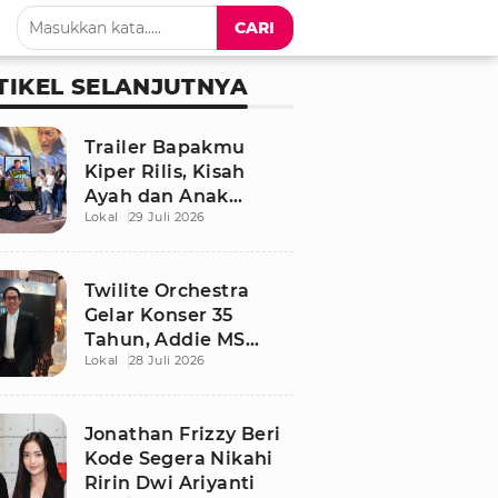
CARI
TIKEL SELANJUTNYA
Trailer Bapakmu
Kiper Rilis, Kisah
Ayah dan Anak
Lokal
29 Juli 2026
Berdamai Lewat
Sepak Bola Tarkam
Twilite Orchestra
Gelar Konser 35
Tahun, Addie MS
Lokal
28 Juli 2026
Ungkap Kisah Haru
Jonathan Frizzy Beri
Kode Segera Nikahi
Ririn Dwi Ariyanti