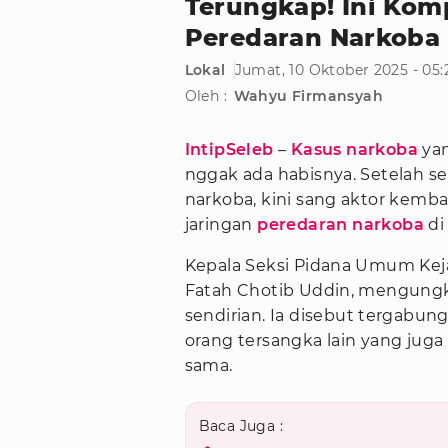
Terungkap! Ini Kom
Peredaran Narkoba
Lokal
Jumat, 10 Oktober 2025 - 05
Oleh :
Wahyu Firmansyah
IntipSeleb
–
Kasus narkoba
yan
nggak ada habisnya. Setelah se
narkoba, kini sang aktor kembal
jaringan
peredaran narkoba
di
Kepala Seksi Pidana Umum Kejak
Fatah Chotib Uddin, mengungk
sendirian. Ia disebut tergabun
orang tersangka lain yang jug
sama.
Baca Juga :