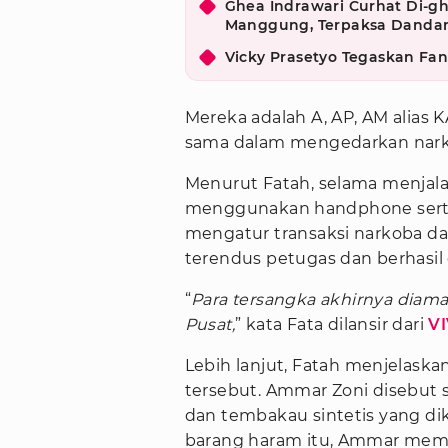
Ghea Indrawari Curhat Di-gh
Manggung, Terpaksa Dandan
Vicky Prasetyo Tegaskan Fang
Mereka adalah A, AP, AM alias K
sama dalam mengedarkan narkot
Menurut Fatah, selama menjal
menggunakan handphone serta
mengatur transaksi narkoba dar
terendus petugas dan berhasil 
“
Para tersangka akhirnya diama
Pusat,
” kata Fata dilansir dari
V
Lebih lanjut, Fatah menjelas
tersebut. Ammar Zoni disebut 
dan tembakau sintetis yang dik
barang haram itu, Ammar memb