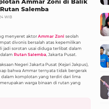
plotan Ammar Zoni di Balik
 Rutan Salemba
:24 WIB
g menyeret aktor
Ammar Zoni
seolah
mpat divonis bersalah atas kepemilikan
i jadi sorotan usai diduga terlibat dalam
 dalam
Rutan Salemba
, Jakarta Pusat.
saan Negeri Jakarta Pusat (Kejari Jakpus),
ap bahwa Ammar ternyata tidak bergerak
g dalam komplotan yang terdiri dari lima
a merupakan warga binaan di rutan yang