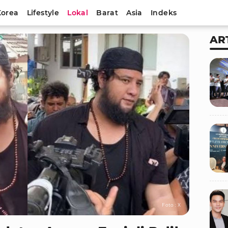
Korea
Lifestyle
Lokal
Barat
Asia
Indeks
AR
Foto : X