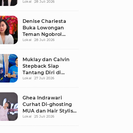
Lokal
28 Juli 2026
Denise Chariesta
Buka Lowongan
Teman Ngobrol
Lokal
28 Juli 2026
Bergaji Rp15 Juta, Ini
Syaratnya!
Muklay dan Calvin
Stepback Siap
Tantang Diri di
Lokal
27 Juli 2026
Kratingdaeng Red
Bull Power Race, Ini
Alasan Mereka!
Ghea Indrawari
Curhat Di-ghosting
MUA dan Hair Stylist
Lokal
25 Juli 2026
Jelang Manggung,
Terpaksa Dandan
Sendiri