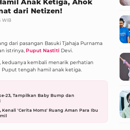
Hamil Anak Ketiga, Ahok
at dari Netizen!
55 WIB
ang dari pasangan Basuki Tjahaja Purnama
n istrinya,
Puput Nastiti
Devi.
, keduanya kembali menarik perhatian
a Puput tengah hamil anak ketiga.
 ke-23, Tampilkan Baby Bump dan
i
i, Kenali 'Cerita Moms' Ruang Aman Para Ibu
mil