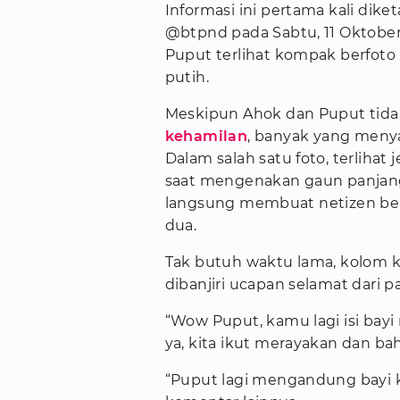
Informasi ini pertama kali dik
@btpnd pada Sabtu, 11 Oktobe
Puput terlihat kompak berfoto
putih.
Meskipun Ahok dan Puput ti
kehamilan
, banyak yang meny
Dalam salah satu foto, terliha
saat mengenakan gaun panjan
langsung membuat netizen be
dua.
Tak butuh waktu lama, kolom 
dibanjiri ucapan selamat dari p
“Wow Puput, kamu lagi isi bay
ya, kita ikut merayakan dan ba
“Puput lagi mengandung bayi ke