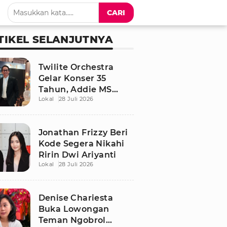
CARI
TIKEL SELANJUTNYA
Twilite Orchestra
Gelar Konser 35
Tahun, Addie MS
Lokal
28 Juli 2026
Ungkap Kisah Haru
Jonathan Frizzy Beri
Kode Segera Nikahi
Ririn Dwi Ariyanti
Lokal
28 Juli 2026
Denise Chariesta
Buka Lowongan
Teman Ngobrol