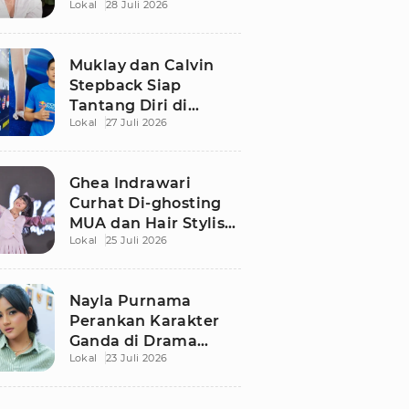
Lokal
28 Juli 2026
Bergaji Rp15 Juta, Ini
Syaratnya!
Muklay dan Calvin
Stepback Siap
Tantang Diri di
Lokal
27 Juli 2026
Kratingdaeng Red
Bull Power Race, Ini
Alasan Mereka!
Ghea Indrawari
Curhat Di-ghosting
MUA dan Hair Stylist
Lokal
25 Juli 2026
Jelang Manggung,
Terpaksa Dandan
Sendiri
Nayla Purnama
Perankan Karakter
Ganda di Drama
Lokal
23 Juli 2026
Remaja Adaptasi AU
Viral TikTok