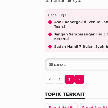
komentar lainnya.
Baca Juga :
Ahok Kepergok di Venue Fa
Tears!
Jangan Sembarangan! Ini 5 
Ketahui
Sudah Hamil 7 Bulan, Syahri
Share :
<
1
2
>
TOPIK TERKAIT
Puput Nastiti
Puput Nastiti