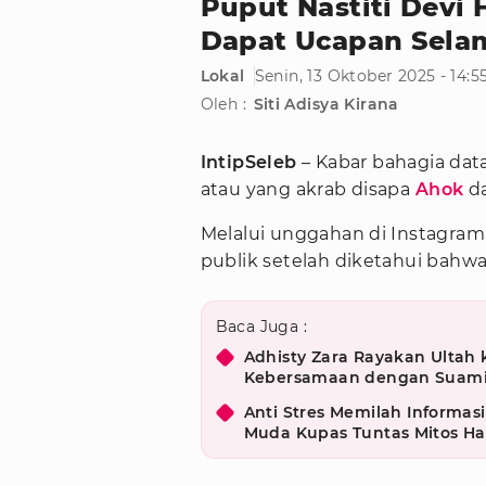
Puput Nastiti Devi 
Dapat Ucapan Selam
Lokal
Senin, 13 Oktober 2025 - 14:
Oleh :
Siti Adisya Kirana
IntipSeleb
– Kabar bahagia dat
atau yang akrab disapa
Ahok
da
Melalui unggahan di Instagram
publik setelah diketahui bahw
Baca Juga :
Adhisty Zara Rayakan Ultah
Kebersamaan dengan Suam
Anti Stres Memilah Informas
Muda Kupas Tuntas Mitos Ha