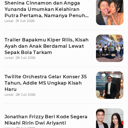
Shenina Cinnamon dan Angga
Yunanda Umumkan Kelahiran
Putra Pertama, Namanya Penuh
Lokal
31 Juli 2026
Makna
Trailer Bapakmu Kiper Rilis, Kisah
Ayah dan Anak Berdamai Lewat
Sepak Bola Tarkam
Lokal
29 Juli 2026
Twilite Orchestra Gelar Konser 35
Tahun, Addie MS Ungkap Kisah
Haru
Lokal
28 Juli 2026
Jonathan Frizzy Beri Kode Segera
Nikahi Ririn Dwi Ariyanti