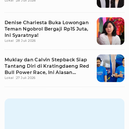
Lokal
28 Juli 2026
Denise Chariesta Buka Lowongan
Teman Ngobrol Bergaji Rp15 Juta,
Ini Syaratnya!
Lokal
28 Juli 2026
Muklay dan Calvin Stepback Siap
Tantang Diri di Kratingdaeng Red
Bull Power Race, Ini Alasan
Lokal
27 Juli 2026
Mereka!