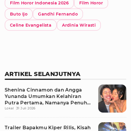
Film Horor Indonesia 2026
Film Horor
Buto Ijo
Gandhi Fernando
Celine Evangelista
Ardinia Wirasti
ARTIKEL SELANJUTNYA
Shenina Cinnamon dan Angga
Yunanda Umumkan Kelahiran
Putra Pertama, Namanya Penuh
Lokal
31 Juli 2026
Makna
Trailer Bapakmu Kiper Rilis, Kisah