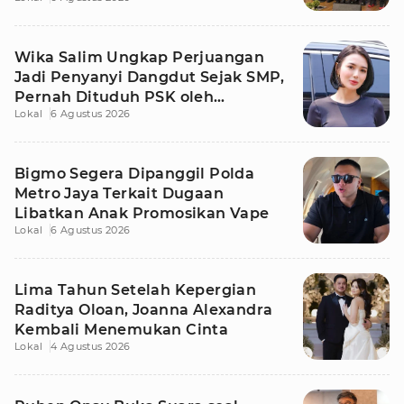
Wika Salim Ungkap Perjuangan
Jadi Penyanyi Dangdut Sejak SMP,
Pernah Dituduh PSK oleh
Lokal
6 Agustus 2026
Tetangga
Bigmo Segera Dipanggil Polda
Metro Jaya Terkait Dugaan
Libatkan Anak Promosikan Vape
Lokal
6 Agustus 2026
Lima Tahun Setelah Kepergian
Raditya Oloan, Joanna Alexandra
Kembali Menemukan Cinta
Lokal
4 Agustus 2026