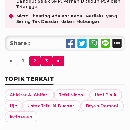
Dangdut Sejak SMP, Pernah Dituduh PSK oleh
Tetangga
Micro Cheating Adalah? Kenali Perilaku yang
Sering Tak Disadari dalam Hubungan
Share :
<
1
2
3
>
TOPIK TERKAIT
Abidzar Al Ghifari
Jefri Nichol
Umi Pipik
Uje
Ustaz Jefri Al Buchori
Bryan Domani
Intipseleb