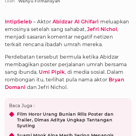
Oleh
Wahyu Firmansyah
:
IntipSeleb
– Aktor
Abidzar Al Ghifari
meluapkan
emosinya setelah sang sahabat,
Jefri Nichol
,
menjadi sasaran komentar negatif netizen
terkait rencana ibadah umrah mereka.
Perdebatan tersebut bermula ketika Abidzar
membagikan poster perjalanan umrah bersama
sang ibunda,
Umi Pipik
, di media sosial. Dalam
rombongan itu, terlihat pula nama aktor
Bryan
Domani
dan Jefri Nichol.
Baca Juga :
Film Horor Urang Bunian Rilis Poster dan
Trailer, Dimas Aditya Ungkap Tantangan
Syuting
Suami Mpok Alpa Masih Sering Menangis